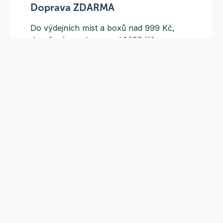
Doprava ZDARMA
Do výdejních míst a boxů nad 999 Kč,
doručení na adresu nad 1499 Kč.
Slevové akce
Tematické kampaně a kampaně s
dodavateli - pravidelně, každý měsíc.