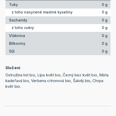
Tuky
0 g
z toho nasycené mastné kyseliny
0 g
Sacharidy
0 g
z toho cukry
0 g
Vláknina
0 g
Bílkoviny
0 g
Sůl
0 g
Složení
Ostružina list bio, Lípa květ bio, Černý bez květ bio, Máta
kadeřavá bio, Verbena citronová bio, Šalvěj bio, Chrpa
květ bio.