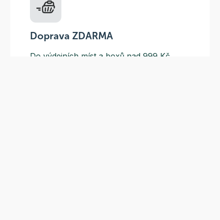
Doprava ZDARMA
Do výdejních míst a boxů nad 999 Kč,
doručení na adresu nad 1499 Kč.
Slevové akce
Tematické kampaně a kampaně s
dodavateli - pravidelně, každý měsíc.