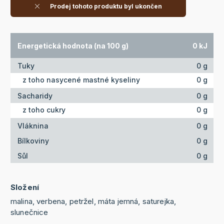
Prodej tohoto produktu byl ukončen
Energetická hodnota (na 100 g)
0 kJ
Tuky
0 g
z toho nasycené mastné kyseliny
0 g
Sacharidy
0 g
z toho cukry
0 g
Vláknina
0 g
Bílkoviny
0 g
Sůl
0 g
Složení
malina, verbena, petržel, máta jemná, saturejka,
slunečnice