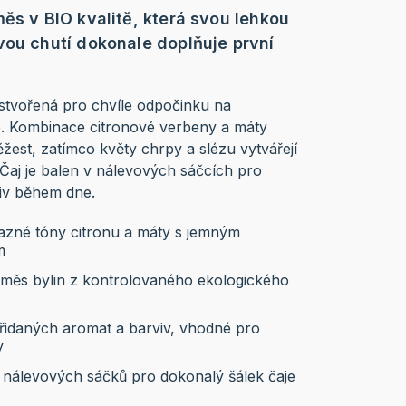
ěs v BIO kvalitě, která svou lehkou
vou chutí dokonale doplňuje první
 stvořená pro chvíle odpočinku na
e. Kombinace citronové verbeny a máty
žest, zatímco květy chrpy a slézu vytvářejí
Čaj je balen v nálevových sáčcích pro
liv během dne.
razné tóny citronu a máty s jemným
m
směs bylin z kontrolovaného ekologického
přidaných aromat a barviv, vhodné pro
y
 nálevových sáčků pro dokonalý šálek čaje