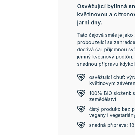
Osvěžující bylinná sm
květinovou a citrono
jarní dny.
Tato čajová směs je jako
probouzející se zahrádc
dodává čaji příjemnou svě
jemný květinový podtón. 
snadnou přípravu kdyko
osvěžující chuť: vý
květinovým závěre
100% BIO složení: 
zemědělství
čistý produkt: bez 
vegany i vegetarián
snadná příprava: 18