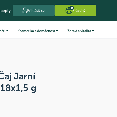
0
ecepty
Přihlásit se
Prázdný
děti
Kosmetika a domácnost
Zdraví a vitalita
aj Jarní
18x1,5 g