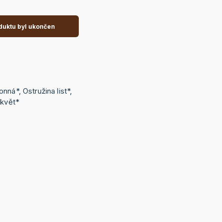
duktu byl ukončen
nná*, Ostružina list*,
z květ*