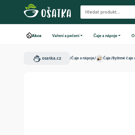
Akce
Vaření a pečení
Čaje a nápoje
O
osatka.cz
/
Čaje a nápoje
/
Čaje
/
Bylinné čaje 