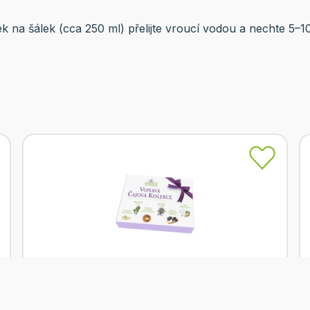
 na šálek (cca 250 ml) přelijte vroucí vodou a nechte 5–1
Skladem
Grešík Voňavá čajová kolekce 73,5g
Od
Grešík