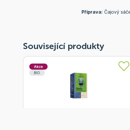
Příprava:
Čajový sáček
Související produkty
Akce
BIO
Skladem
Sonnentor Čaj Chvilka relaxace 18x1g BIO
Od
Sonnentor