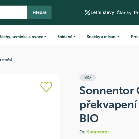
Letní slevy
Hledat
Články
R
řechy, semínka a ovoce
Snídaně
Snacky a mlsání
Pro 
a směsi
BIO
Sonnentor Č
překvapení 
BIO
Od
Sonnentor