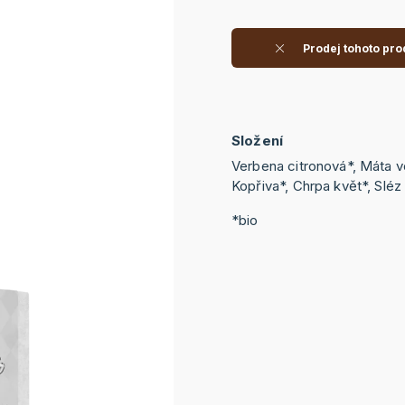
Prodej tohoto pro
Složení
Verbena citronová*, Máta vo
Kopřiva*, Chrpa květ*, Slé
*bio