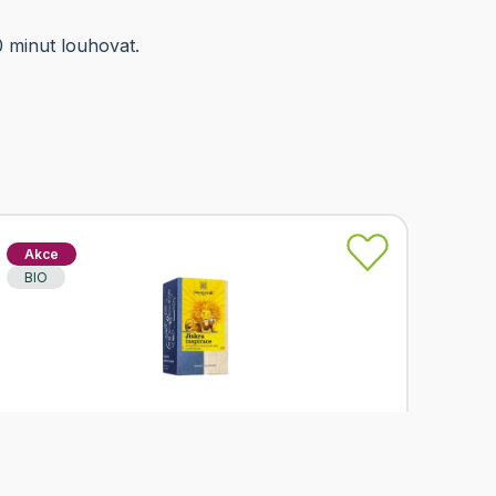
0 minut louhovat.
Akce
BIO
Skladem
Sonnentor Čaj Jiskra inspirace 18x1,8g BIO
Od
Sonnentor