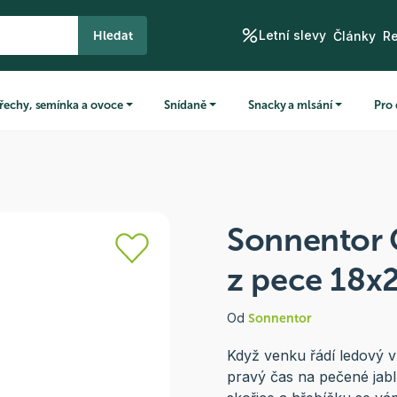
Letní slevy
Hledat
Články
R
řechy, semínka a ovoce
Snídaně
Snacky a mlsání
Pro 
Sonnentor Č
z pece 18x2
Od
Sonnentor
Když venku řádí ledový ví
pravý čas na pečené jabl