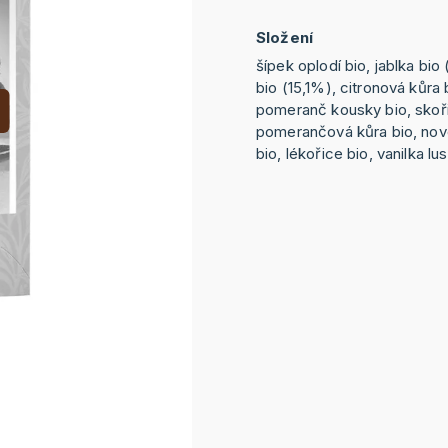
Složení
šípek oplodí bio, jablka bio
bio (15,1%), citronová kůra 
pomeranč kousky bio, skoři
pomerančová kůra bio, nové
bio, lékořice bio, vanilka lu