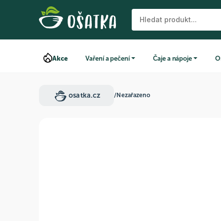
Akce
Vaření a pečení
Čaje a nápoje
O
osatka.cz
/
Nezařazeno