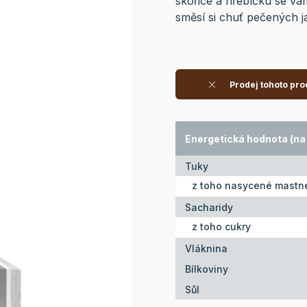
skořice a hřebíčku se vá
směsí si chuť pečených j
Prodej tohoto pro
Energetická hodnota (na 
Tuky
z toho nasycené mastné
Sacharidy
z toho cukry
Vláknina
Bílkoviny
Sůl