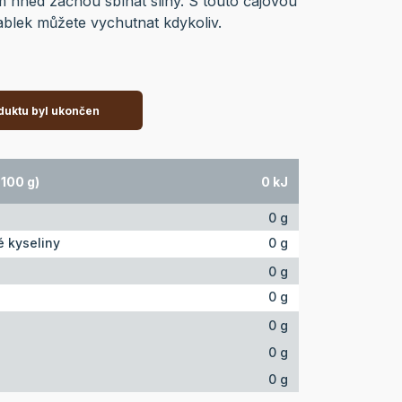
m hned začnou sbíhat sliny. S touto čajovou
ablek můžete vychutnat kdykoliv.
duktu byl ukončen
100 g)
0 kJ
0 g
 kyseliny
0 g
0 g
0 g
0 g
0 g
0 g