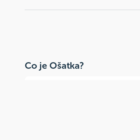
Co je Ošatka?
Dobré, zdravé, přírodní
Široká paleta oblíbených produktů od
více než 100 ověřených značek.