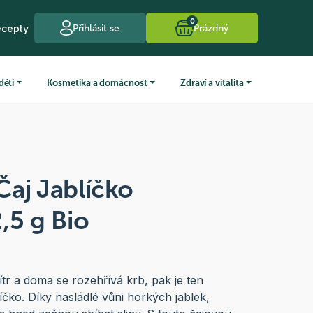
0
ecepty
Přihlásit se
Prázdný
děti
Kosmetika a domácnost
Zdraví a vitalita
aj Jablíčko
,5 g Bio
tr a doma se rozehřívá krb, pak je ten
íčko. Díky nasládlé vůni horkých jablek,