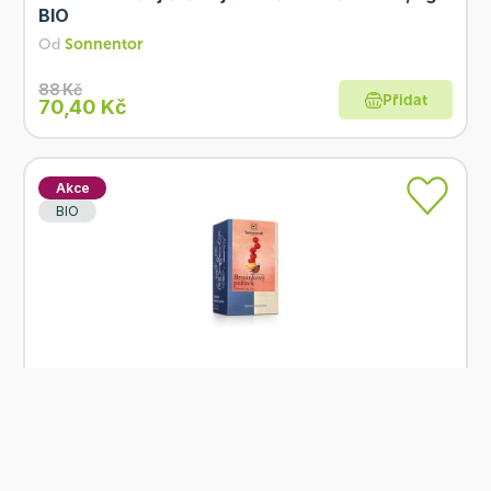
BIO
Od
Sonnentor
88 Kč
Přidat
70,40 Kč
Akce
BIO
Skladem
Sonnentor Čaj Brusinkový požitek 18x2,8 g BIO
Od
Sonnentor
99 Kč
Přidat