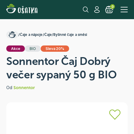
0
/
Čaje a nápoje
/
Čaje
/
Bylinné čaje a směsi
Akce
BIO
Sleva 20%
Sonnentor Čaj Dobrý
večer sypaný 50 g BIO
Od
Sonnentor