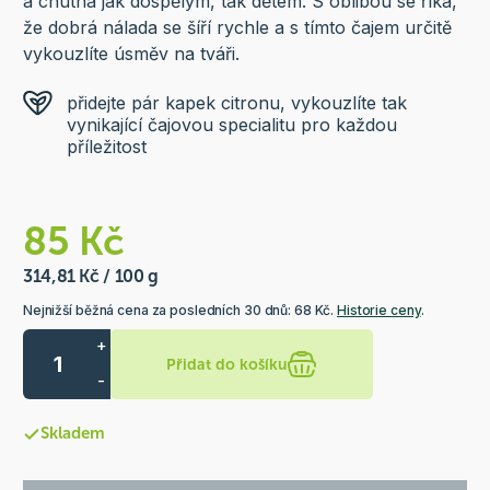
a chutná jak dospělým, tak dětem. S oblibou se říká,
že dobrá nálada se šíří rychle a s tímto čajem určitě
vykouzlíte úsměv na tváři.
přidejte pár kapek citronu, vykouzlíte tak
vynikající čajovou specialitu pro každou
příležitost
85 Kč
314,81 Kč / 100 g
Nejnižší běžná cena za posledních 30 dnů: 68 Kč.
Historie ceny
.
+
Přidat do košíku
-
Skladem