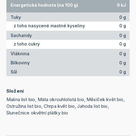
Energetická hodnota (na 100 g)
0 kJ
Tuky
0 g
z toho nasycené mastné kyseliny
0 g
Sacharidy
0 g
z toho cukry
0 g
Vláknina
0 g
Bílkoviny
0 g
Sůl
0 g
Složení
Malina list bio, Máta okrouhlolistá bio, Měsíček květ bio,
Ostružina list bio, Chrpa květ bio, Jahoda list bio,
Slunečnice okvětní plátky bio