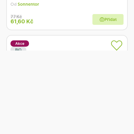
Od
Sonnentor
77 Kč
Přidat
61,60 Kč
Akce
BIO
Skladem
Sonnentor Čaj Pampeliška list 18 x 1,2 g BIO
Od
Sonnentor
75 Kč
Přidat
60 Kč