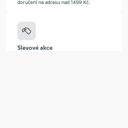
doručení na adresu nad 1499 Kč.
Slevové akce
Tematické kampaně a kampaně s
dodavateli - pravidelně, každý měsíc.
Odběr novinek