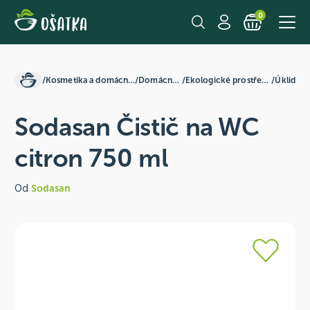
0
/
Kosmetika a domácnost
/
Domácnost
/
Ekologické prostředky
/
Úklid
Sodasan Čistič na WC
citron 750 ml
Od
Sodasan