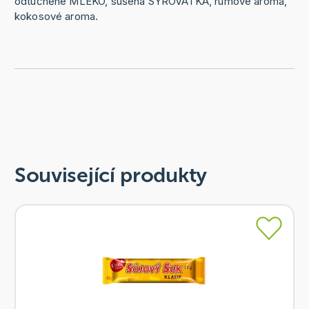
odtučněné MLÉKO, sušená SYROVÁTKA, rumové aroma,
kokosové aroma.
Související produkty