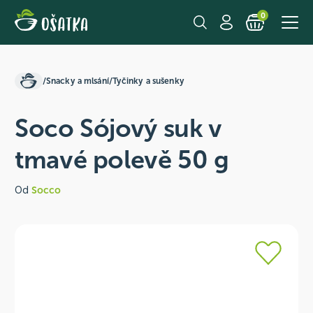
0
/
Snacky a mlsání
/
Tyčinky a sušenky
Soco Sójový suk v
tmavé polevě 50 g
Od
Socco