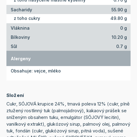
Sacharidy
55.90 g
z toho cukry
49.80 g
Vláknina
0 g
Bílkoviny
10.20 g
Sůl
0.7 g
Alergeny
Obsahuje: vejce, mléko
Složení
Cukr, SÓJOVÁ krupice 24%, tmavá poleva 12% (cukr, plně
ztužený rostlinný tuk (palmojádrový), kakaový prášek se
sníženým obsahem tuku, emulgátor (SÓJOVÝ lecitin),
vanilkový extrakt), glukózový sirup, palmový olej, palmový
tuk, fondán (cukr, glukózový sirup, pitná voda), sušené