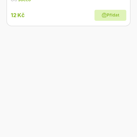
12 Kč
Přidat
Co je Ošatka?
Dobré, zdravé, přírodní
Široká paleta oblíbených produktů od
více než 100 ověřených značek.