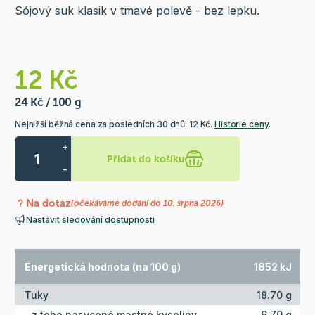
Sójový suk klasik v tmavé polevě - bez lepku.
12 Kč
24 Kč / 100 g
Nejnižší běžná cena za posledních 30 dnů: 12 Kč.
Historie ceny
.
+
Přidat do košíku
-
Na dotaz
(očekáváme dodání do 10. srpna 2026)
Nastavit sledování dostupnosti
Energetická hodnota (na 100 g)
1852 kJ
Tuky
18.70 g
z toho nasycené mastné kyseliny
6.70 g