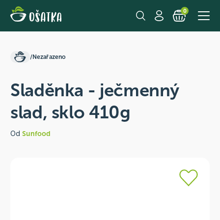
0
/
Nezařazeno
Sladěnka - ječmenný
slad, sklo 410g
Od
Sunfood