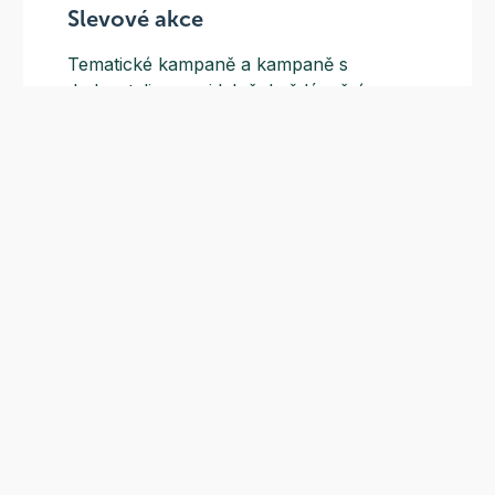
Slevové akce
Tematické kampaně a kampaně s
dodavateli - pravidelně, každý měsíc.
Odběr novinek
Nepropásněte naše sezónní akce a nejnovější recepty
Odeslat
Vyplněním souhlasíte se
zpracováním osobních údajů
.
Zákaznická podpora
(pracovní dny 8:00 - 15:30)