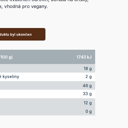
e,
vhodná pro vegany.
duktu byl ukončen
100 g)
1743 kJ
18 g
 kyseliny
2 g
46 g
33 g
12 g
0 g