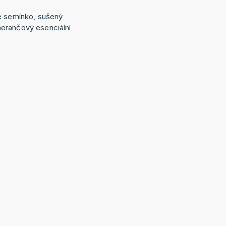
é semínko, sušený
erančový esenciální