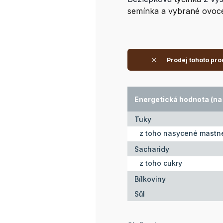
semínka a vybrané ovoc
Prodej tohoto pro
Energetická hodnota (na 
Tuky
z toho nasycené mastné
Sacharidy
z toho cukry
Bílkoviny
Sůl