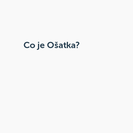
Co je Ošatka?
Dobré, zdravé, přírodní
Široká paleta oblíbených produktů od
více než 100 ověřených značek.