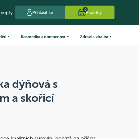
0
ecepty
Přihlásit se
Prázdný
děti
Kosmetika a domácnost
Zdraví a vitalita
ka dýňová s
 a skořicí
oce kvalitních surovin
, bohatá na oříšky,