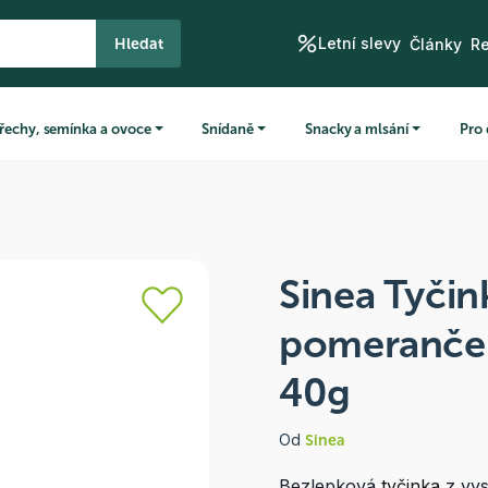
Letní slevy
Hledat
Články
R
řechy, semínka a ovoce
Snídaně
Snacky a mlsání
Pro 
Sinea Tyčin
pomerančem
40g
Od
Sinea
Bezlepková
tyčinka
z vys