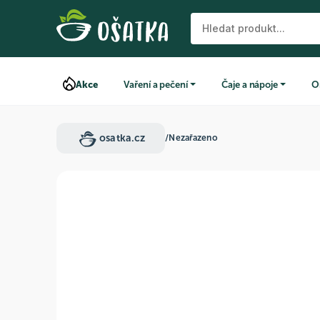
Akce
Vaření a pečení
Čaje a nápoje
O
osatka.cz
/
Nezařazeno