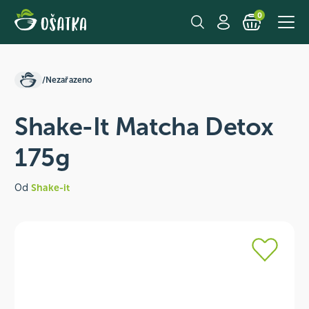
0
/
Nezařazeno
Shake-It Matcha Detox
175g
Od
Shake-it