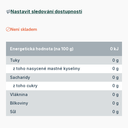
Nastavit sledování dostupnosti
Není skladem
Energetická hodnota (na 100 g)
0 kJ
Tuky
0 g
z toho nasycené mastné kyseliny
0 g
Sacharidy
0 g
z toho cukry
0 g
Vláknina
0 g
Bílkoviny
0 g
Sůl
0 g