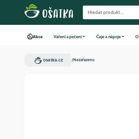
Akce
Vaření a pečení
Čaje a nápoje
O
osatka.cz
/
Nezařazeno