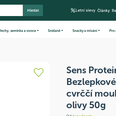
Letní slevy
Hledat
Články
R
řechy, semínka a ovoce
Snídaně
Snacky a mlsání
Pro 
Sens Protei
Bezlepkové 
cvrččí mou
olivy 50g