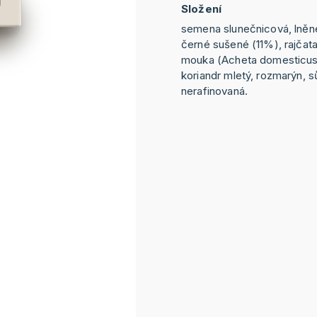
Složení
semena slunečnicová, lněné
černé sušené (11%), rajčat
mouka (Acheta domesticus)
koriandr mletý, rozmarýn, s
nerafinovaná.