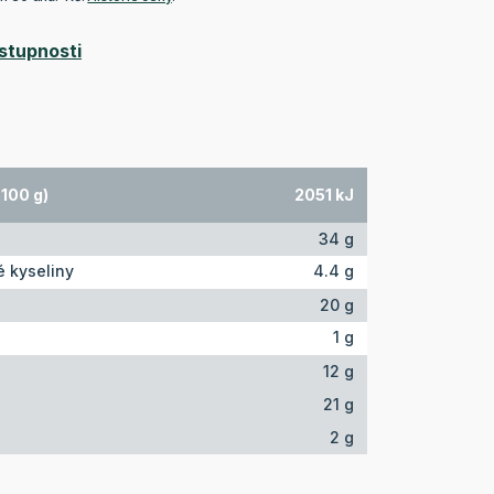
stupnosti
100 g)
2051 kJ
34 g
 kyseliny
4.4 g
20 g
1 g
12 g
21 g
2 g