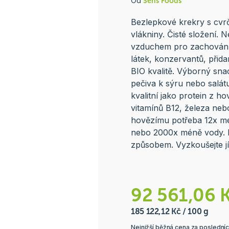
Od
Sens Foods
Bezlepkové krekry s cvr
vlákniny. Čisté složení
vzduchem pro zachování 
látek, konzervantů, přid
BIO kvalitě. Výborný sna
pečiva k sýru nebo salátu
kvalitní jako protein z h
vitamínů B12, železa neb
hovězímu potřeba 12x mé
nebo 2000x méně vody. N
způsobem. Vyzkoušejte jí
92 561,06 
185 122,12 Kč / 100 g
Nejnižší běžná cena za poslední