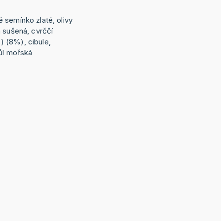
 semínko zlaté, olivy
a sušená, cvrččí
 (8%), cibule,
ůl mořská