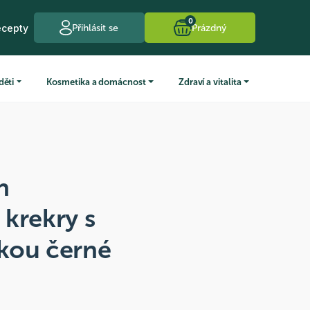
0
ecepty
Přihlásit se
Prázdný
děti
Kosmetika a domácnost
Zdraví a vitalita
n
krekry s
kou černé