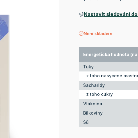
Nastavit sledování do
Není skladem
Energetická hodnota (na 
Tuky
z toho nasycené mastné
Sacharidy
z toho cukry
Vláknina
Bílkoviny
Sůl