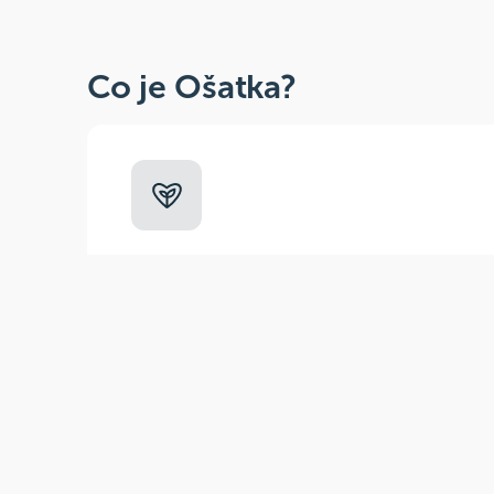
Co je Ošatka?
Dobré, zdravé, přírodní
Široká paleta oblíbených produktů od
více než 100 ověřených značek.
Zák
(pra
E-m