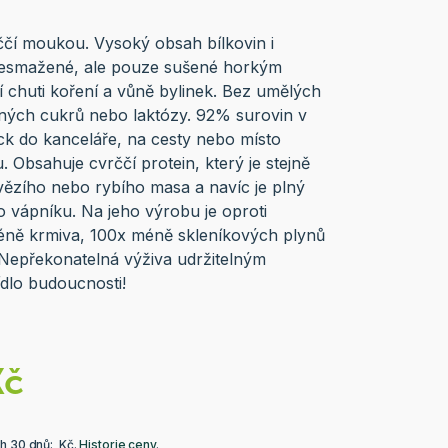
ččí moukou. Vysoký obsah bílkovin i
. Nesmažené, ale pouze sušené horkým
chuti koření a vůně bylinek. Bez umělých
aných cukrů nebo laktózy. 92% surovin v
ck do kanceláře, na cesty nebo místo
. Obsahuje cvrččí protein, který je stejně
ovězího nebo rybího masa a navíc je plný
o vápníku. Na jeho výrobu je oproti
ně krmiva, 100x méně skleníkových plynů
epřekonatelná výživa udržitelným
dlo budoucnosti!
Kč
ch 30 dnů: Kč.
Historie ceny
.