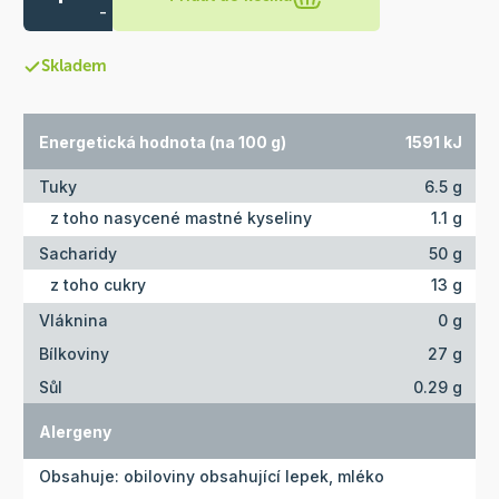
-
Skladem
Energetická hodnota (na 100 g)
1591 kJ
Tuky
6.5 g
z toho nasycené mastné kyseliny
1.1 g
Sacharidy
50 g
z toho cukry
13 g
Vláknina
0 g
Bílkoviny
27 g
Sůl
0.29 g
Alergeny
Obsahuje: obiloviny obsahující lepek, mléko