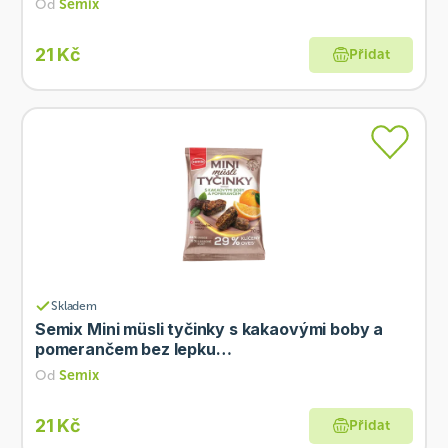
Od
Semix
21 Kč
Přidat
Skladem
Semix Mini müsli tyčinky s kakaovými boby a
pomerančem bez lepku…
Od
Semix
21 Kč
Přidat