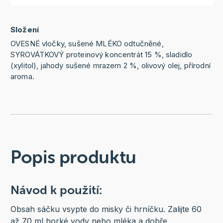
Složení
OVESNÉ vločky, sušené MLÉKO odtučněné,
SYROVÁTKOVÝ proteinový koncentrát 15 %, sladidlo
(xylitol), jahody sušené mrazem 2 %, olivový olej, přírodní
aroma.
Popis produktu
Návod k použití:
Obsah sáčku vsypte do misky či hrníčku. Zalijte 60
až 70 ml horké vody nebo mléka a dobře