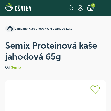
0
/
Snídaně
/
Kaše a vločky
/
Proteinové kaše
Semix Proteinová kaše
jahodová 65g
Od
Semix