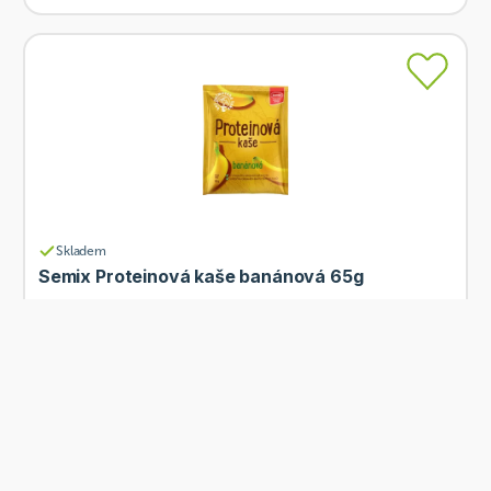
Skladem
Semix Proteinová kaše banánová 65g
Od
Semix
26 Kč
Přidat