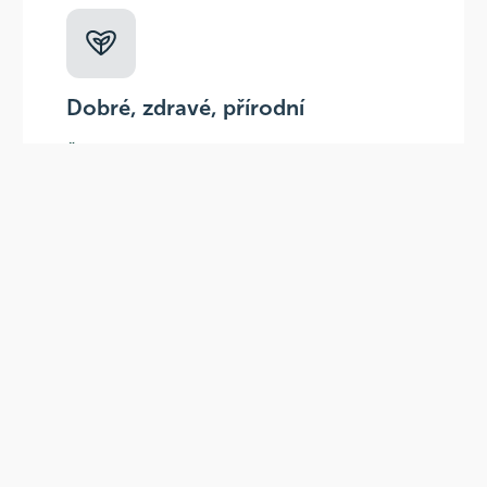
Dobré, zdravé, přírodní
Široká paleta oblíbených produktů od
více než 100 ověřených značek.
Doprava ZDARMA
Do výdejních míst a boxů nad 999 Kč,
doručení na adresu nad 1499 Kč.