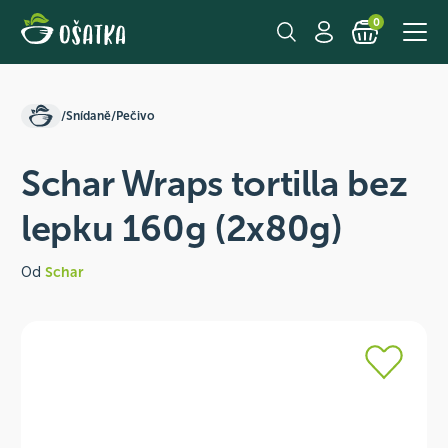
0
/
Snídaně
/
Pečivo
Schar Wraps tortilla bez
lepku 160g (2x80g)
Od
Schar