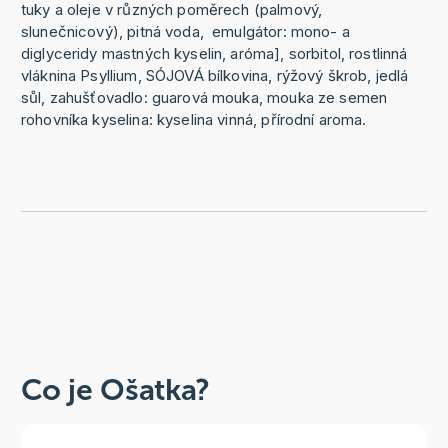
tuky a oleje v různých poměrech (palmový,
slunečnicový), pitná voda, emulgátor: mono- a
diglyceridy mastných kyselin, aróma], sorbitol, rostlinná
vláknina Psyllium, SÓJOVÁ bílkovina, rýžový škrob, jedlá
sůl, zahušťovadlo: guarová mouka, mouka ze semen
rohovníka kyselina: kyselina vinná, přírodní aroma.
Co je Ošatka?