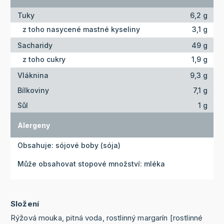
Tuky
6,2 g
z toho nasycené mastné kyseliny
3,1 g
Sacharidy
49 g
z toho cukry
1,9 g
Vláknina
9,3 g
Bílkoviny
7,1 g
Sůl
1 g
Alergeny
Obsahuje: sójové boby (sója)
Může obsahovat stopové množství: mléka
Složení
Rýžová mouka, pitná voda, rostlinný margarín [rostlinné