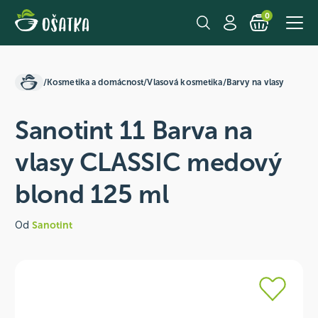
0
/
Kosmetika a domácnost
/
Vlasová kosmetika
/
Barvy na vlasy
Sanotint 11 Barva na
vlasy CLASSIC medový
blond 125 ml
Od
Sanotint