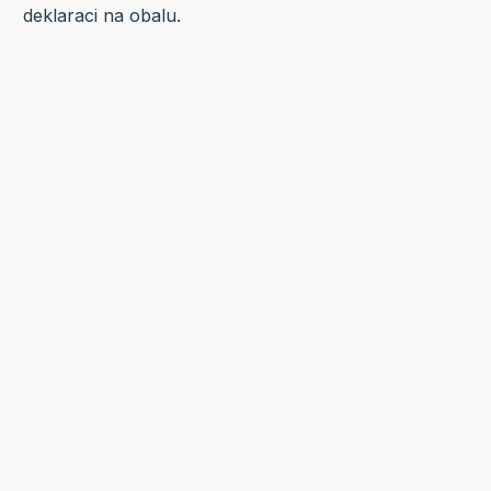
deklaraci na obalu.
Související produkty
Skladem
Sanotint 81 Barva na vlasy SENSITIVE střední
přírodní blond 125 …
Od
Sanotint