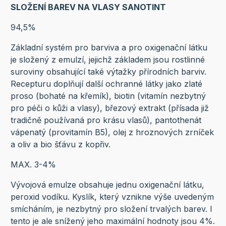
SLOŽENÍ BAREV NA VLASY SANOTINT
94,5%
Základní systém pro barviva a pro oxigenační látku
je složený z emulzí, jejichž základem jsou rostlinné
suroviny obsahující také výtažky přírodních barviv.
Recepturu doplňují další ochranné látky jako zlaté
proso (bohaté na křemík), biotin (vitamín nezbytný
pro péči o kůži a vlasy), březový extrakt (přísada již
tradičně používaná pro krásu vlasů), pantothenát
vápenatý (provitamín B5), olej z hroznových zrníček
a oliv a bio šťávu z kopřiv.
MAX. 3-4%
Vývojová emulze obsahuje jednu oxigenační látku,
peroxid vodíku. Kyslík, který vznikne výše uvedeným
smícháním, je nezbytný pro složení trvalých barev. I
tento je ale snížený jeho maximální hodnoty jsou 4%.