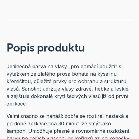
Popis produktu
Jedinečná barva na vlasy „pro domácí použití“ s
výtažkem ze zlatého prosa bohatá na kyselinu
křemičitou, důležité prvky pro ochranu a strukturu
vlasů. Sanotint udržuje vlasy zdravé, hebké a lesklé
a zajišťuje dokonalé krytí šedivých vlasů již od první
aplikace
Velmi snadno se nanáší: dobře se roztírá, nestéká a
po době aplikace cca 30 minut lze smýt jako
šampon. Umožňuje přesné a rovnoměrné rozložení
barvy po celých vlasech, od kořínků až po konečky.