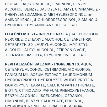
DIOICA LEAF/STEM JUICE, LIMONENE, BENZYL
ALCOHOL, BENZYL SALICYLATE, AMYL CINNAMAL, p-
PHENYLENEDIAMINE, 2-METHYLRESORCINOL, m-
AMINOPHENOL, 4-CHLORORESORCINOL, 2-AMINO-4-
HYDROXYETHYLAMINOANISOLE SULFATE.
FIXAČNÍ EMULZE- INGREDIENTS:
AQUA, HYDROGEN
PEROXIDE, CETEARYL ALCOHOL, CETEARETH-20,
CETEARETH-30, LAURYL ALCOHOL, MYRISTYL
ALCOHOL, ALEYL ALCOHOL, ETIDRONIC ACID,
TETRASODIUM EDTA, OXYQUINOLINE SULFATE.
REVITALIZAČNÍ BALZÁM - INGREDIENTS:
AQUA,
CETEARYL ALCOHOL, CETRIMONIUM CHLORIDE,
PANICUM MILIACEUM EXTRACT, LAURDIMONIUM
HYDROXYPROPYL HYDROLYZED WHEAT PROTEIN,
ISOPROPYL STEARATE, CALCIUM PANTOTHENATE,
BIOTIN, CITRIC ACID, PARFUM, PHENOXYETHANOL,
BENZYL ALCOHOL, ISOEUGENOL, GERANIOL,
LIMONENE, BENZYL SALICYLATE, EUGENOL,
HYDROXYCITRONELLAL, LINALOOL, ALPHA-