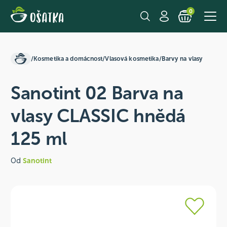
0
/
Kosmetika a domácnost
/
Vlasová kosmetika
/
Barvy na vlasy
Sanotint 02 Barva na
vlasy CLASSIC hnědá
125 ml
Od
Sanotint