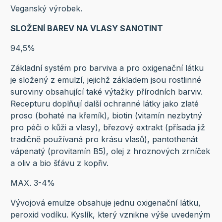
Veganský výrobek.
SLOŽENÍ BAREV NA VLASY SANOTINT
94,5%
Základní systém pro barviva a pro oxigenační látku
je složený z emulzí, jejichž základem jsou rostlinné
suroviny obsahující také výtažky přírodních barviv.
Recepturu doplňují další ochranné látky jako zlaté
proso (bohaté na křemík), biotin (vitamín nezbytný
pro péči o kůži a vlasy), březový extrakt (přísada již
tradičně používaná pro krásu vlasů), pantothenát
vápenatý (provitamín B5), olej z hroznových zrníček
a oliv a bio šťávu z kopřiv.
MAX. 3-4%
Vývojová emulze obsahuje jednu oxigenační látku,
peroxid vodíku. Kyslík, který vznikne výše uvedeným