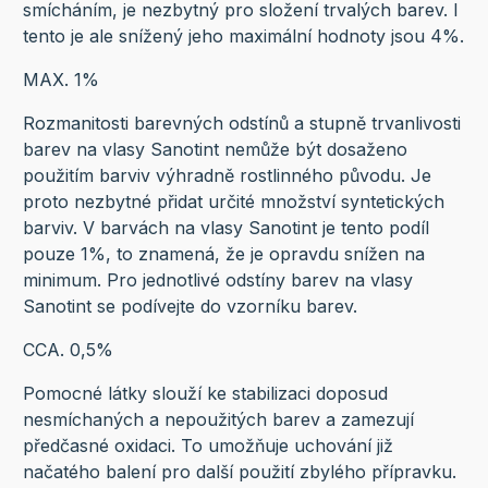
smícháním, je nezbytný pro složení trvalých barev. I
tento je ale snížený jeho maximální hodnoty jsou 4%.
MAX. 1%
Rozmanitosti barevných odstínů a stupně trvanlivosti
barev na vlasy Sanotint nemůže být dosaženo
použitím barviv výhradně rostlinného původu. Je
proto nezbytné přidat určité množství syntetických
barviv. V barvách na vlasy Sanotint je tento podíl
pouze 1%, to znamená, že je opravdu snížen na
minimum. Pro jednotlivé odstíny barev na vlasy
Sanotint se podívejte do vzorníku barev.
CCA. 0,5%
Pomocné látky slouží ke stabilizaci doposud
nesmíchaných a nepoužitých barev a zamezují
předčasné oxidaci. To umožňuje uchování již
načatého balení pro další použití zbylého přípravku.