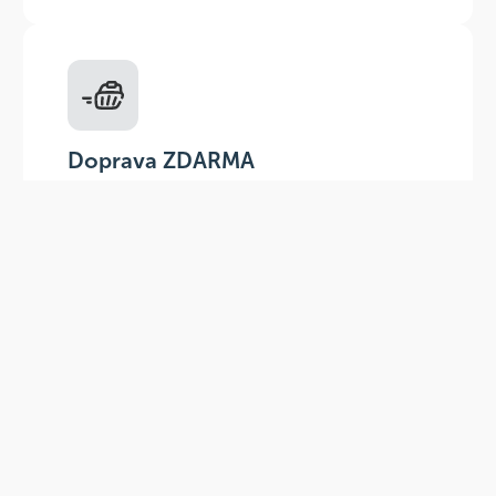
Doprava ZDARMA
Do výdejních míst a boxů nad 999 Kč,
doručení na adresu nad 1499 Kč.
Slevové akce
Tematické kampaně a kampaně s
dodavateli - pravidelně, každý měsíc.