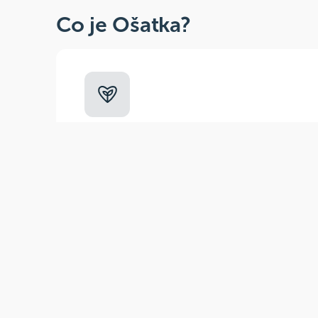
Co je Ošatka?
Dobré, zdravé, přírodní
Široká paleta oblíbených produktů od
více než 100 ověřených značek.
Zák
(pra
E-m
Tel