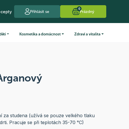
0
ecepty
Přihlásit se
Prázdný
děti
Kosmetika a domácnost
Zdraví a vitalita
 Arganový
ní za studena (užívá se pouze velkého tlaku
rti. Pracuje se při teplotách 35-70 °C)