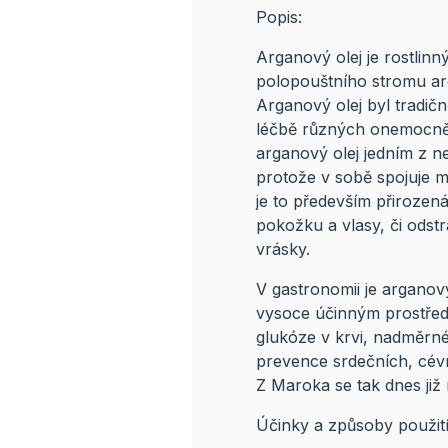
Popis:
Arganový olej je rostlin
polopouštního stromu argá
Arganový olej byl tradičn
léčbě různých onemocnění
arganový olej jedním z ne
protože v sobě spojuje m
je to především přirozen
pokožku a vlasy, či odstr
vrásky.
V gastronomii je arganový
vysoce účinným prostřed
glukóze v krvi, nadměrné
prevence srdečních, cév
Z Maroka se tak dnes již 
Účinky a způsoby použit