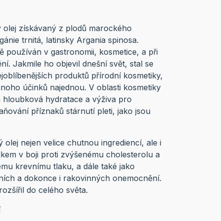
ný olej získávaný z plodů marockého
nie trnitá, latinsky Argania spinosa.
ě používán v gastronomii, kosmetice, a při
. Jakmile ho objevil dnešní svět, stal se
joblíbenějších produktů přírodní kosmetiky,
noho účinků najednou. V oblasti kosmetiky
á hloubková hydratace a výživa pro
aňování příznaků stárnutí pleti, jako jsou
 olej nejen velice chutnou ingrediencí, ale i
kem v boji proti zvýšenému cholesterolu a
mu krevnímu tlaku, a dále také jako
ních a dokonce i rakovinných onemocnění.
rozšířil do celého světa.
í