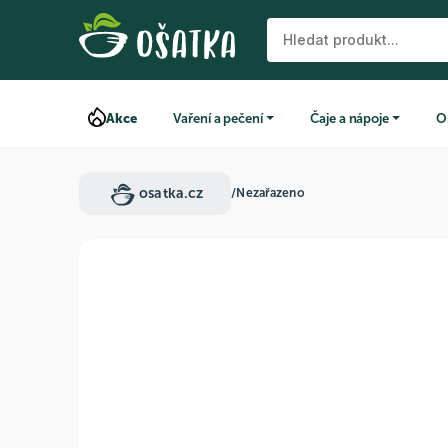
Akce
Vaření a pečení
Čaje a nápoje
O
osatka.cz
/
Nezařazeno