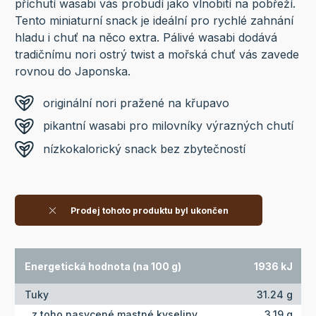
příchutí wasabi vás probudí jako vlnobití na pobřeží.
Tento miniaturní snack je ideální pro rychlé zahnání
hladu i chuť na něco extra. Pálivé wasabi dodává
tradičnímu nori ostrý twist a mořská chuť vás zavede
rovnou do Japonska.
originální nori pražené na křupavo
pikantní wasabi pro milovníky výrazných chutí
nízkokalorický snack bez zbytečností
Prodej tohoto produktu byl ukončen
Energetická hodnota (na 100 g)
1936 kJ
Tuky
31.24 g
z toho nasycené mastné kyseliny
3.19 g