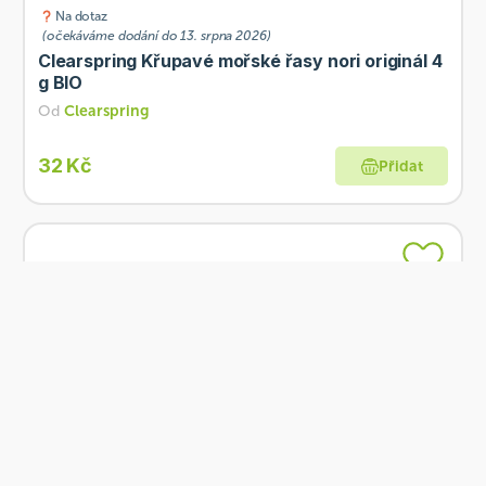
Na dotaz
(očekáváme dodání do 13. srpna 2026)
Clearspring Křupavé mořské řasy nori originál 4
g BIO
Od
Clearspring
32 Kč
Přidat
Skladem
Muso Mořské řasy Nori plátky 25 g