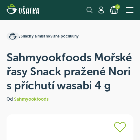
0
/
Snacky a mlsání
/
Slané pochutiny
Sahmyookfoods Mořské
řasy Snack pražené Nori
s příchutí wasabi 4 g
Od
Sahmyookfoods