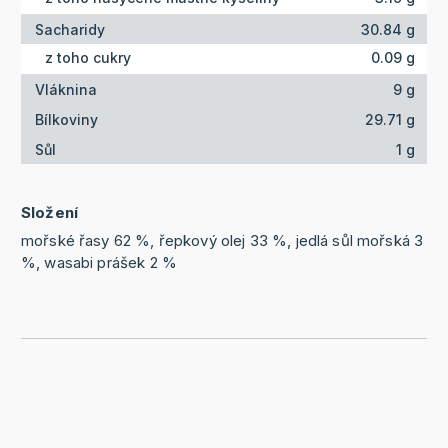
Sacharidy
30.84 g
z toho cukry
0.09 g
Vláknina
9 g
Bílkoviny
29.71 g
Sůl
1 g
Složení
mořské řasy 62 %, řepkový olej 33 %, jedlá sůl mořská 3
%, wasabi prášek 2 %