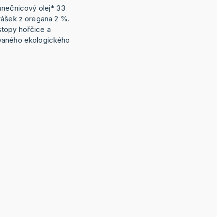
unečnicový olej* 33
rášek z oregana 2 %.
topy hořčice a
vaného ekologického