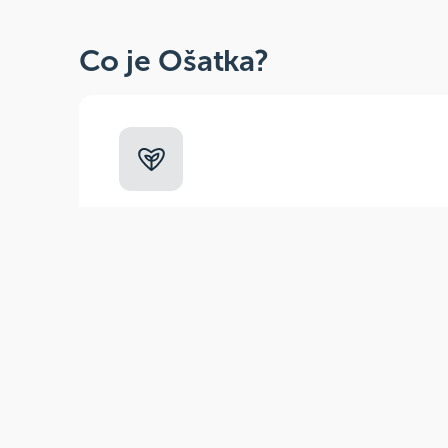
Co je Ošatka?
Dobré, zdravé, přírodní
Široká paleta oblíbených produktů od
více než 100 ověřených značek.
Zák
(pra
E-m