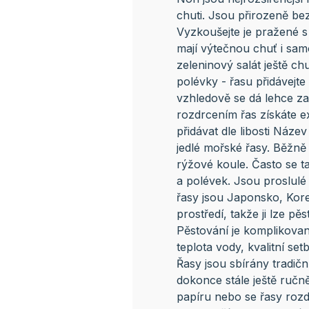
chuti. Jsou přirozeně be
Vyzkoušejte je pražené s 
mají výtečnou chuť i sam
zeleninový salát ještě chu
polévky - řasu přidávejte
vzhledově se dá lehce za
rozdrcením řas získáte e
přidávat dle libosti Náze
jedlé mořské řasy. Běžně 
rýžové koule. Často se ta
a polévek. Jsou proslulé
řasy jsou Japonsko, Kore
prostředí, takže ji lze p
Pěstování je komplikované
teplota vody, kvalitní se
Řasy jsou sbírány tradi
dokonce stále ještě ručně
papíru nebo se řasy rozdr