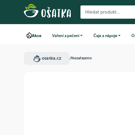
Akce
Vaření a pečení
Čaje a nápoje
O
osatka.cz
/
Nezařazeno