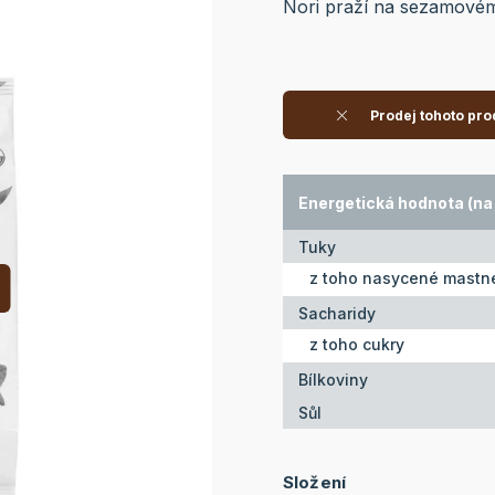
Nori praží na sezamovém 
Prodej tohoto pro
Energetická hodnota (na 
Tuky
z toho nasycené mastné
Sacharidy
z toho cukry
Bílkoviny
Sůl
Složení