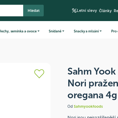
Letní slevy
Hledat
Články
R
řechy, semínka a ovoce
Snídaně
Snacky a mlsání
Pro 
Sahm Yook 
Nori pražen
oregana 4g
Od
Sahmyookfoods
Nori jsou nejrozšířenějš