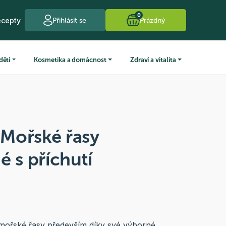
0
ecepty
Přihlásit se
Prázdný
děti
Kosmetika a domácnost
Zdraví a vitalita
Mořské řasy
é s příchutí
í mořské řasy především díky své výborné