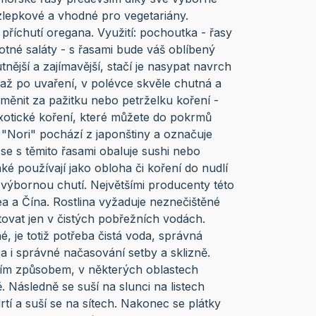
zlepkové a vhodné pro vegetariány.
příchutí oregana. Využití: pochoutka - řasy
otné saláty - s řasami bude váš oblíbený
tnější a zajímavější, stačí je nasypat navrch
 až po uvaření, v polévce skvěle chutná a
měnit za pažitku nebo petrželku koření -
xotické koření, které můžete do pokrmů
v "Nori" pochází z japonštiny a označuje
se s těmito řasami obaluje sushi nebo
ké používají jako obloha či koření do nudlí
 výbornou chutí. Největšími producenty této
a a Čína. Rostlina vyžaduje neznečištěné
ěstovat jen v čistých pobřežních vodách.
, je totiž potřeba čistá voda, správná
tba i správné načasování setby a sklizně.
čním způsobem, v některých oblastech
. Následně se suší na slunci na listech
tí a suší se na sítech. Nakonec se plátky