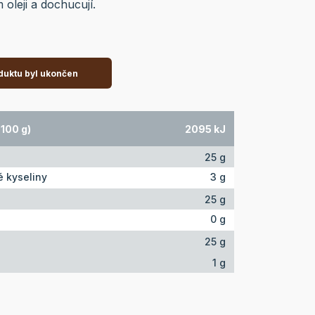
oleji a dochucují.
duktu byl ukončen
100 g)
2095 kJ
25 g
 kyseliny
3 g
25 g
0 g
25 g
1 g