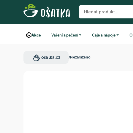
Akce
Vaření a pečení
Čaje a nápoje
O
osatka.cz
/
Nezařazeno