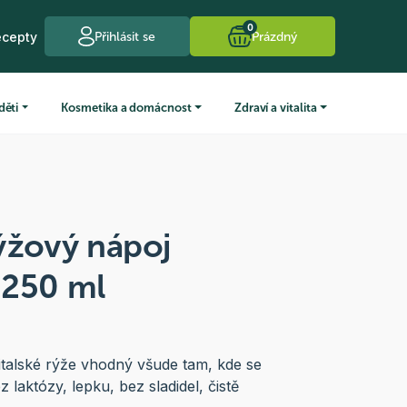
0
ecepty
Přihlásit se
Prázdný
děti
Kosmetika a domácnost
Zdraví a vitalita
ýžový nápoj
 250 ml
italské rýže vhodný všude tam, kde se
laktózy, lepku, bez sladidel, čistě