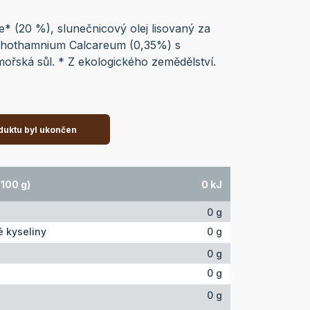
že* (20 %), slunečnicový olej lisovaný za
ithothamnium Calcareum (0,35%) s
ořská sůl. * Z ekologického zemědělství.
duktu byl ukončen
100 g)
0 kJ
0 g
 kyseliny
0 g
0 g
0 g
0 g