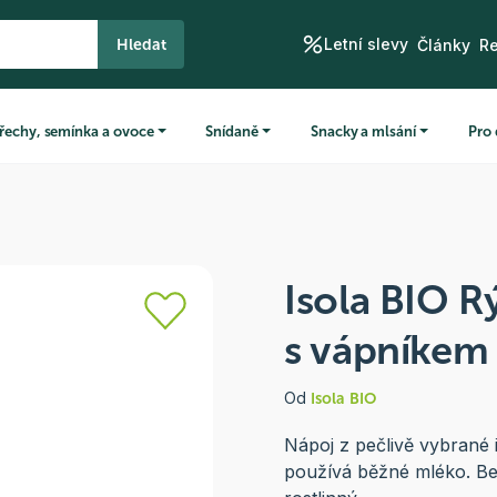
Letní slevy
Hledat
Články
R
řechy, semínka a ovoce
Snídaně
Snacky a mlsání
Pro 
Isola BIO R
s vápníkem
Od
Isola BIO
Nápoj z pečlivě vybrané 
používá běžné mléko. Bez 