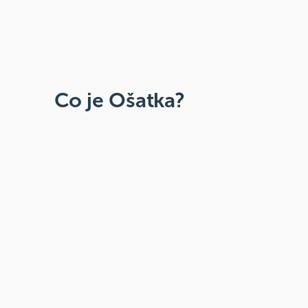
Co je Ošatka?
Dobré, zdravé, přírodní
Široká paleta oblíbených produktů od
více než 100 ověřených značek.