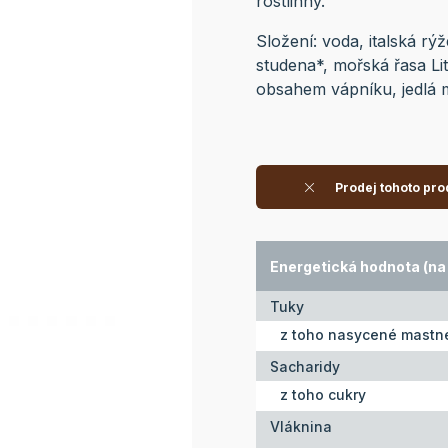
rostlinný.
Složení: voda, italská rý
studena*, mořská řasa L
obsahem vápníku, jedlá m
Prodej tohoto pro
Energetická hodnota (na 
Tuky
z toho nasycené mastné
Sacharidy
z toho cukry
Vláknina