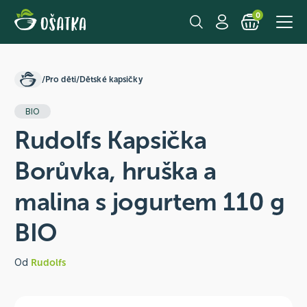
0
/
Pro děti
/
Dětské kapsičky
BIO
Rudolfs Kapsička
Borůvka, hruška a
malina s jogurtem 110 g
BIO
Od
Rudolfs