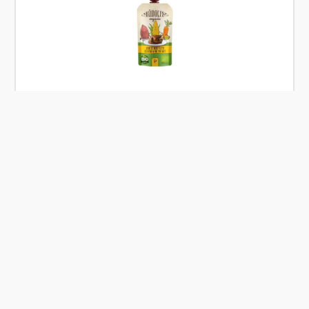
Skladem
Rudolfs Kapsička zelenina, čočka, krůtí maso 110
g BIO
Od
Rudolfs
38 Kč
Přidat
Co je Ošatka?