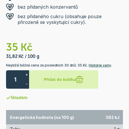
bez přidaných konzervantů
bez přidaného cukru (obsahuje pouze
přirozeně se vyskytující cukry).
35 Kč
31,82 Kč / 100 g
Nejnižší běžná cena za posledních 30 dnů: 35 Kč.
Historie ceny
.
+
Přidat do košíku
-
Skladem
Energetická hodnota (na 100 g)
382 kJ
Tuky
1 g