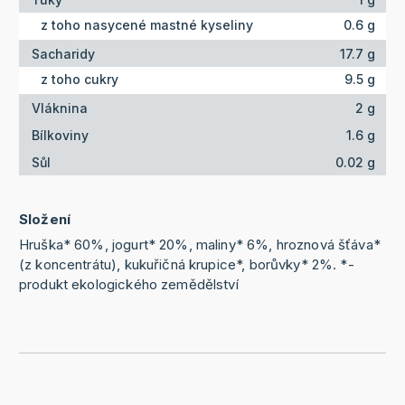
z toho nasycené mastné kyseliny
0.6 g
Sacharidy
17.7 g
z toho cukry
9.5 g
Vláknina
2 g
Bílkoviny
1.6 g
Sůl
0.02 g
Složení
Hruška* 60%, jogurt* 20%, maliny* 6%, hroznová šťáva*
(z koncentrátu), kukuřičná krupice*, borůvky* 2%. *-
produkt ekologického zemědělství