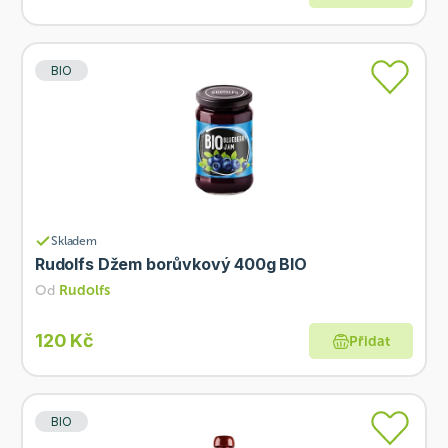
BIO
Skladem
Rudolfs Džem borůvkový 400g BIO
Od
Rudolfs
120 Kč
Přidat
BIO