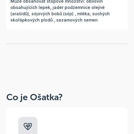
Může obsahovat stopové množství: obilovin
obsahujících lepek, jader podzemnice olejné
(arašídů), sójových bobů (sóji) , mléka, suchých
skořápkových plodů , sezamových semen
Co je Ošatka?