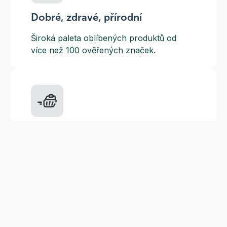
Dobré, zdravé, přírodní
Široká paleta oblíbených produktů od
více než 100 ověřených značek.
Doprava ZDARMA
Do výdejních míst a boxů nad 999 Kč,
doručení na adresu nad 1499 Kč.