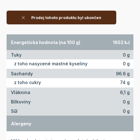
Prodej tohoto produktu byl ukončen
Energetická hodnota (na 100 g)
1652 kJ
Tuky
0 g
z toho nasycené mastné kyseliny
0 g
Sacharidy
96.6 g
z toho cukry
74 g
Vláknina
6,1 g
Bílkoviny
0 g
Sůl
0 g
Alergeny