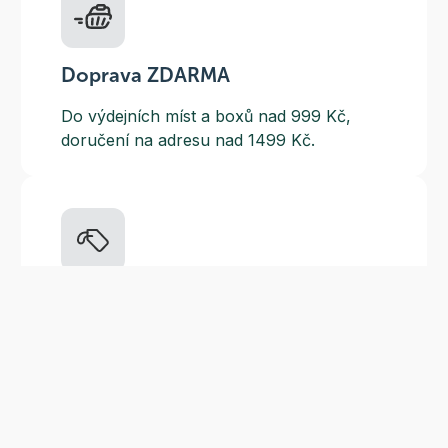
Doprava ZDARMA
Do výdejních míst a boxů nad 999 Kč,
doručení na adresu nad 1499 Kč.
Slevové akce
Tematické kampaně a kampaně s
dodavateli - pravidelně, každý měsíc.