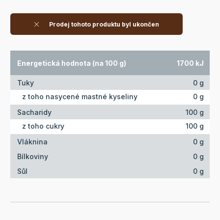
Prodej tohoto produktu byl ukončen
Energetická hodnota (na 100 g)
1700 kJ
Tuky
0 g
z toho nasycené mastné kyseliny
0 g
Sacharidy
100 g
z toho cukry
100 g
Vláknina
0 g
Bílkoviny
0 g
Sůl
0 g