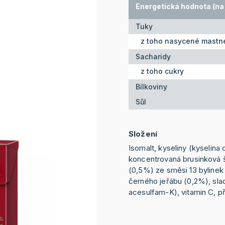
Energetická hodnota (na 
Tuky
z toho nasycené mastné
Sacharidy
z toho cukry
Bílkoviny
Sůl
Složení
Isomalt, kyseliny (kyselina 
koncentrovaná brusinková š
(0,5%) ze směsi 13 bylinek 
černého jeřábu (0,2%), sla
acesulfam-K), vitamin C, př