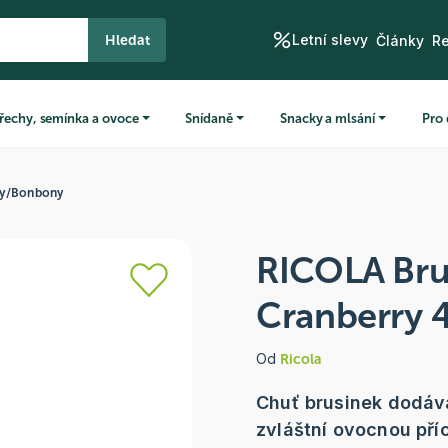
Letní slevy
Hledat
Články
R
řechy, semínka a ovoce
Snídaně
Snacky a mlsání
Pro 
ny
/
Bonbony
RICOLA Bru
Cranberry 
Od
Ricola
Chuť brusinek dodáv
zvláštní ovocnou pří