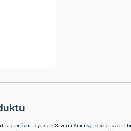
duktu
it již pradávní obyvatelé Severní Ameriky, kteří používali b