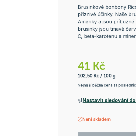
Brusinkové bonbony Ricol
příznivé účinky. Naše br
Ameriky a jsou příbuzné
brusinky jsou tmavě červ
C, beta-karotenu a miner
41 Kč
102,50 Kč / 100 g
Nejnižší běžná cena za poslední
Nastavit sledování do
Není skladem