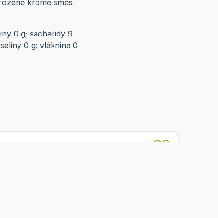
irozeně kromě směsi
iny 0 g; sacharidy 9
seliny 0 g; vláknina 0