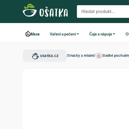
Akce
Vaření a pečení
Čaje a nápoje
O
osatka.cz
/
Snacky a mlsání
/
Sladké pochuti