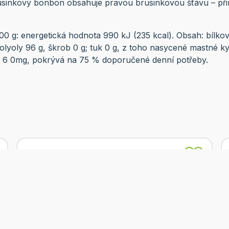
usinkový bonbon obsahuje pravou brusinkovou šťávu – př
00 g: energetická hodnota 990 kJ (235 kcal). Obsah: bílkov
olyoly 96 g, škrob 0 g; tuk 0 g, z toho nasycené mastné ky
n C 6 0mg, pokrývá na 75 % doporučené denní potřeby.