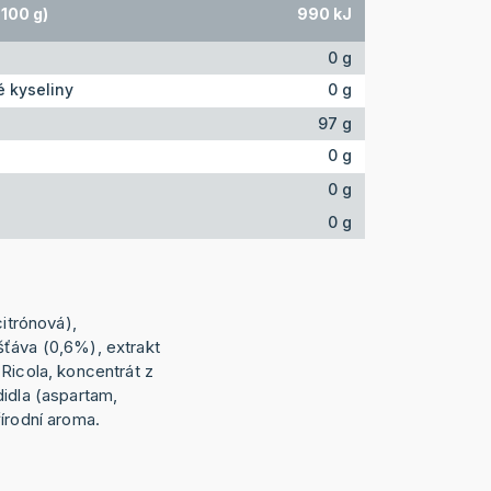
100 g)
990 kJ
0 g
 kyseliny
0 g
97 g
0 g
0 g
0 g
citrónová),
ťáva (0,6%), extrakt
Ricola, koncentrát z
didla (aspartam,
írodní aroma.