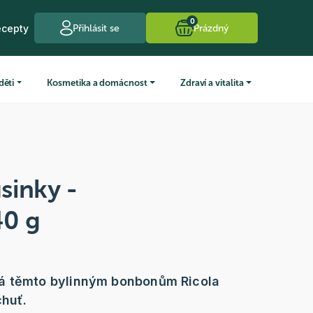
0
ecepty
Přihlásit se
Prázdný
děti
Kosmetika a domácnost
Zdraví a vitalita
sinky -
40 g
á těmto bylinným bonbonům Ricola
chuť.