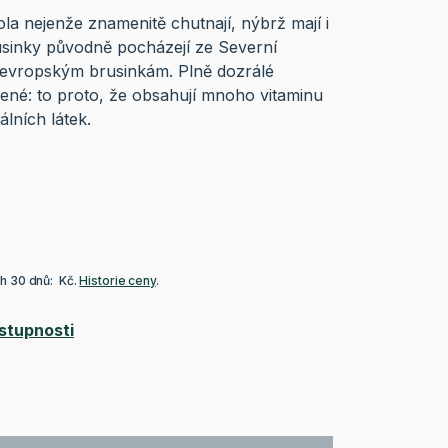
a nejenže znamenitě chutnají, nýbrž mají i
usinky původně pocházejí ze Severní
 evropským brusinkám. Plně dozrálé
ené: to proto, že obsahují mnoho vitaminu
álních látek.
ch 30 dnů: Kč.
Historie ceny
.
stupnosti