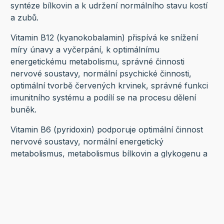
syntéze bílkovin a k udržení normálního stavu kostí
a zubů.
Vitamin B12 (kyanokobalamin) přispívá ke snížení
míry únavy a vyčerpání, k optimálnímu
energetickému metabolismu, správné činnosti
nervové soustavy, normální psychické činnosti,
optimální tvorbě červených krvinek, správné funkci
imunitního systému a podílí se na procesu dělení
buněk.
Vitamin B6 (pyridoxin) podporuje optimální činnost
nervové soustavy, normální energetický
metabolismus, metabolismus bílkovin a glykogenu a
správnou psychickou činnost. Přispívá k normální
funkci imunitního systému, správné tvorbě
červených krvinek, ke snížení míry únavy a
vyčerpání a k regulaci hormonální aktivity.
Zinek se podílí na optimálním metabolismu kyselin a