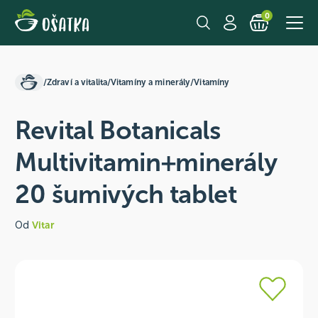
0
/
Zdraví a vitalita
/
Vitamíny a minerály
/
Vitamíny
Revital Botanicals
Multivitamin+minerály
20 šumivých tablet
Od
Vitar