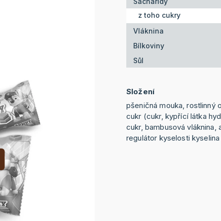
Sacharidy
z toho cukry
Vláknina
Bílkoviny
Sůl
Složení
pšeničná mouka, rostlinný o
cukr (cukr, kypřící látka hy
cukr, bambusová vláknina, 
regulátor kyselosti kyselina