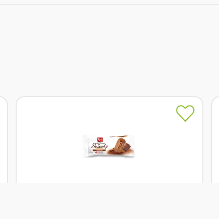
Skladem
Rej Sušenky celozrnné čokoládové 34 g
Od
Rej