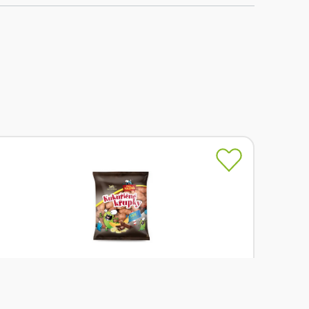
Skladem
Rej Křupky kukuřičné banánové s čokoládou 90 g
Od
Rej