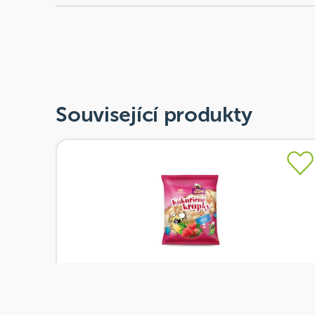
Související produkty
Skladem
Rej Křupky kukuřičné jahodové 90 g
Od
Rej