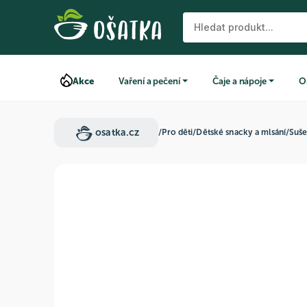
Akce
Vaření a pečení
Čaje a nápoje
O
osatka.cz
/
Pro děti
/
Dětské snacky a mlsání
/
Suš