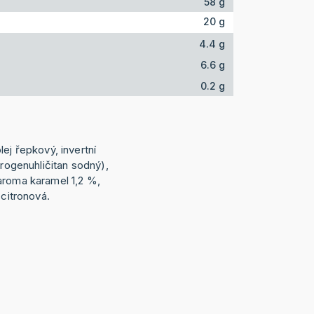
58 g
20 g
4.4 g
6.6 g
0.2 g
lej řepkový, invertní
drogenuhličitan sodný),
aroma karamel 1,2 %,
 citronová.