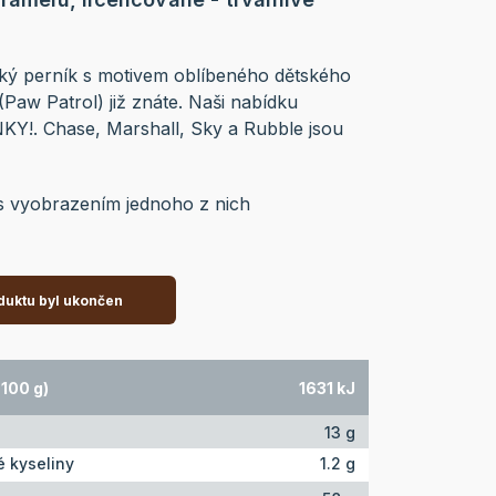
ý perník s motivem oblíbeného dětského
(Paw Patrol) již znáte. Naši nabídku
KY!. Chase, Marshall, Sky a Rubble jsou
s vyobrazením jednoho z nich
duktu byl ukončen
100 g)
1631 kJ
13 g
 kyseliny
1.2 g