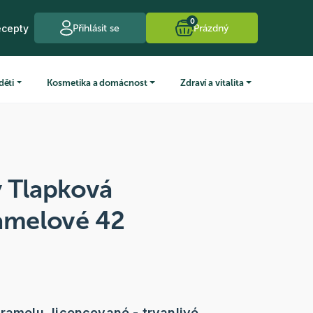
0
ecepty
Přihlásit se
Prázdný
děti
Kosmetika a domácnost
Zdraví a vitalita
y Tlapková
ramelové 42
aramelu, licencované - trvanlivé