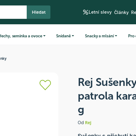
Letní slevy
Hledat
Články
R
řechy, semínka a ovoce
Snídaně
Snacky a mlsání
Pro 
enky
Rej Sušenk
patrola ka
g
Od
Rej
Sušenky s příchutí k