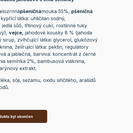
celozrnná
pšeničná
mouka 55%,
pšeničná
kypřící látka: uhličitan sodný,
jedlá sůl), třtinový cukr, rostlinné tuky
vý),
vejce,
jahodové kousky 8 % (jahoda
irup, zvlhčující látka: glycerol, glukózový
knina, želírující látka: pektin, regulátory
nová a jablečná, barviva: koncentrát z černé
hia semínka 2%, bambusová vláknina,
arýnový extrakt.
a, sóji, sezamu, oxidu siřičitého, arašídů
odů.
duktu byl ukončen