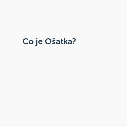
Co je Ošatka?
Dobré, zdravé, přírodní
Široká paleta oblíbených produktů od
více než 100 ověřených značek.