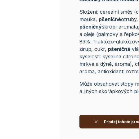
Složení: cereální směs (
mouka,
pšeničné
otruby, 
pšeničný
škrob, aromata, 
a oleje (palmový a řepko
83%, fruktózo-glukózový s
sirup, cukr,
pšeničná
vlá
kyselosti: kyselina citro
mrkve a dýně, aroma), c
aroma, antioxidant: rozm
Může obsahovat stopy mlék
a jiných skořápkových pl
Prodej tohoto pro