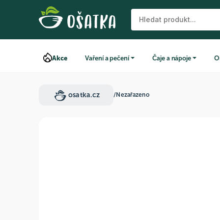
Akce
Vaření a pečení
Čaje a nápoje
O
osatka.cz
/
Nezařazeno