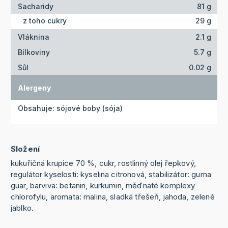
Sacharidy
81 g
z toho cukry
29 g
Vláknina
2.1 g
Bílkoviny
5.7 g
Sůl
0.02 g
Alergeny
Obsahuje: sójové boby (sója)
Složení
kukuřičná krupice 70 %, cukr, rostlinný olej řepkový,
regulátor kyselosti: kyselina citronová, stabilizátor: guma
guar, barviva: betanin, kurkumin, měďnaté komplexy
chlorofylu, aromata: malina, sladká třešeň, jahoda, zelené
jablko.