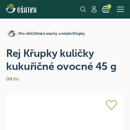
0
/
Pro děti
/
Dětské snacky a mlsání
/
Křupky
Rej Křupky kuličky
kukuřičné ovocné 45 g
Od
Rej