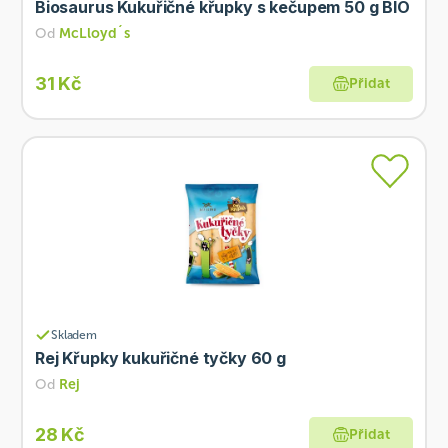
Biosaurus Kukuřičné křupky s kečupem 50 g BIO
Od
McLloyd´s
31 Kč
Přidat
Skladem
Rej Křupky kukuřičné tyčky 60 g
Od
Rej
28 Kč
Přidat