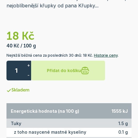
nejoblíbenější křupky od pana Křupky...
18 Kč
40 Kč / 100 g
Nejnižší běžná cena za posledních 30 dnů: 18 Kč.
Historie ceny
.
+
Přidat do košíku
-
Skladem
Energetická hodnota (na 100 g)
1555 kJ
Tuky
1.5 g
z toho nasycené mastné kyseliny
0.1 g