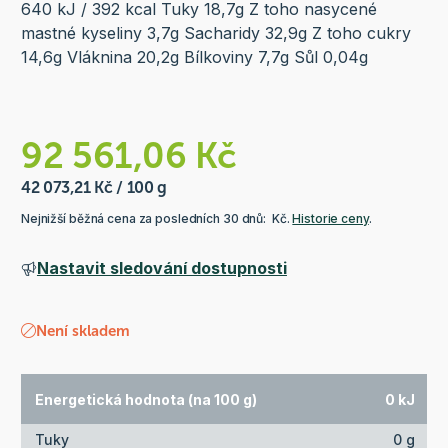
640 kJ / 392 kcal Tuky 18,7g Z toho nasycené
mastné kyseliny 3,7g Sacharidy 32,9g Z toho cukry
14,6g Vláknina 20,2g Bílkoviny 7,7g Sůl 0,04g
92 561,06 Kč
42 073,21 Kč / 100 g
Nejnižší běžná cena za posledních 30 dnů: Kč.
Historie ceny
.
Nastavit sledování dostupnosti
Není skladem
Energetická hodnota (na 100 g)
0 kJ
Tuky
0 g