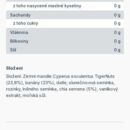
z toho nasycené mastné kyseliny
0 g
Sacharidy
0 g
z toho cukry
0 g
Vláknina
0 g
Bílkoviny
0 g
Sůl
0 g
Složení
Složení: Zemní mandle Cyperus esculentus TigerNuts
(23,8%), banány (23%), datle, slunečnicová semínka,
rozinky, lněného semínka, chia semena (5%), vanilkový
extrakt, mořská sůl.