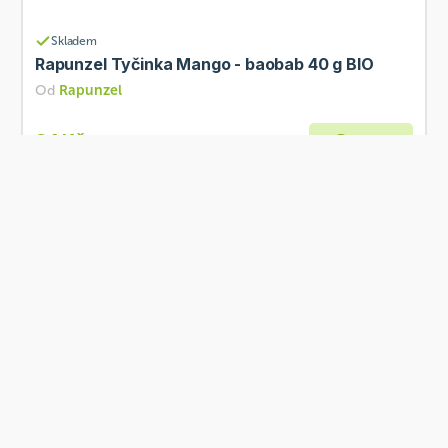
Skladem
Rapunzel Tyčinka Mango - baobab 40 g BIO
Od
Rapunzel
34 Kč
Přidat
BIO
Skladem
Rapunzel Sesamini 27 g BIO
Od
Rapunzel