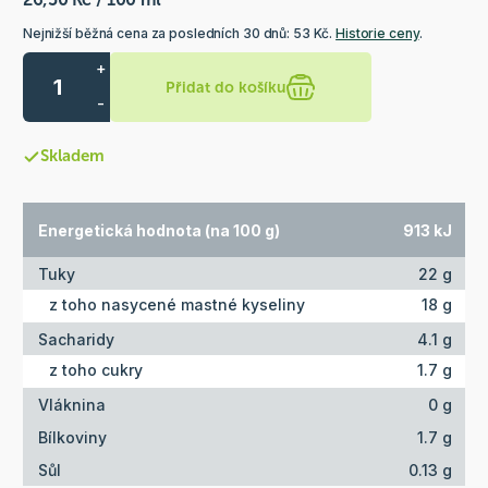
Nejnižší běžná cena za posledních 30 dnů: 53 Kč.
Historie ceny
.
+
Přidat do košíku
-
Skladem
Energetická hodnota (na 100 g)
913 kJ
Tuky
22 g
z toho nasycené mastné kyseliny
18 g
Sacharidy
4.1 g
z toho cukry
1.7 g
Vláknina
0 g
Bílkoviny
1.7 g
Sůl
0.13 g