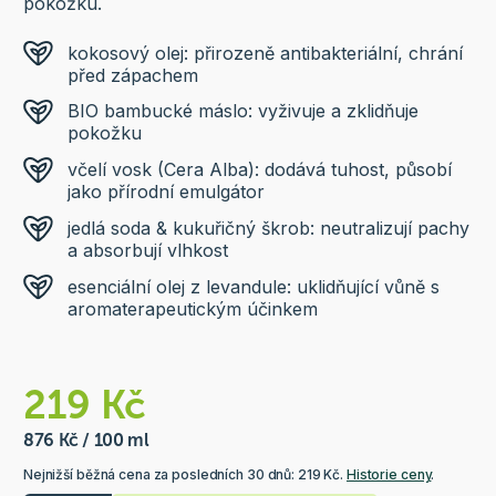
pokožku.
kokosový olej: přirozeně antibakteriální, chrání
před zápachem
BIO bambucké máslo: vyživuje a zklidňuje
pokožku
včelí vosk (Cera Alba): dodává tuhost, působí
jako přírodní emulgátor
jedlá soda & kukuřičný škrob: neutralizují pachy
a absorbují vlhkost
esenciální olej z levandule: uklidňující vůně s
aromaterapeutickým účinkem
219 Kč
876 Kč / 100 ml
Nejnižší běžná cena za posledních 30 dnů: 219 Kč.
Historie ceny
.