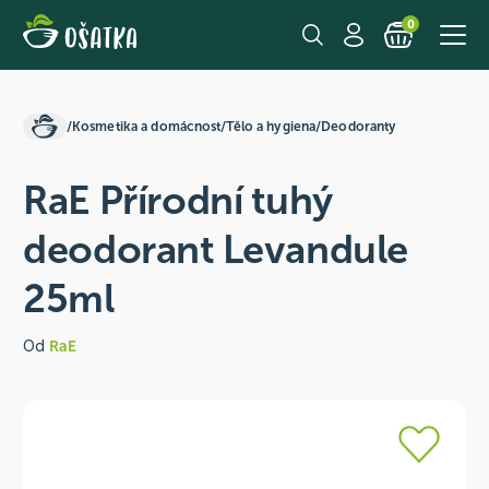
0
/
Kosmetika a domácnost
/
Tělo a hygiena
/
Deodoranty
RaE Přírodní tuhý
deodorant Levandule
25ml
Od
RaE