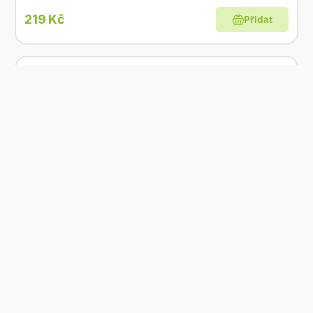
219 Kč
Přidat
Skladem
RaE Přírodní tuhý deodorant Citronová tráva 25
ml
Od
RaE
207 Kč
Přidat