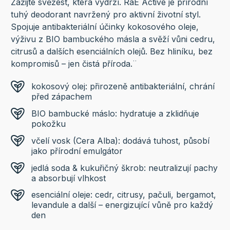
Zažijte svěžest, která vydrží. RaE Active je přírodní
tuhý deodorant navržený pro aktivní životní styl.
Spojuje antibakteriální účinky kokosového oleje,
výživu z BIO bambuckého másla a svěží vůni cedru,
citrusů a dalších esenciálních olejů. Bez hliníku, bez
kompromisů – jen čistá příroda.¨
kokosový olej: přirozeně antibakteriální, chrání
před zápachem
BIO bambucké máslo: hydratuje a zklidňuje
pokožku
včelí vosk (Cera Alba): dodává tuhost, působí
jako přírodní emulgátor
jedlá soda & kukuřičný škrob: neutralizují pachy
a absorbují vlhkost
esenciální oleje: cedr, citrusy, pačuli, bergamot,
levandule a další – energizující vůně pro každý
den