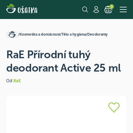
0
/
Kosmetika a domácnost
/
Tělo a hygiena
/
Deodoranty
RaE Přírodní tuhý
deodorant Active 25 ml
Od
RaE