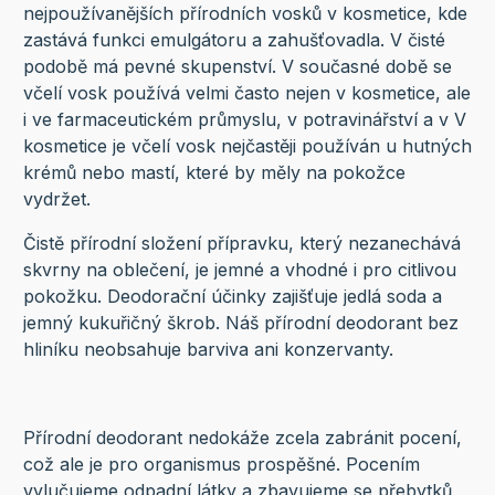
nejpoužívanějších přírodních vosků v kosmetice, kde
zastává funkci emulgátoru a zahušťovadla. V čisté
podobě má pevné skupenství. V současné době se
včelí vosk používá velmi často nejen v kosmetice, ale
i ve farmaceutickém průmyslu, v potravinářství a v V
kosmetice je včelí vosk nejčastěji používán u hutných
krémů nebo mastí, které by měly na pokožce
vydržet.
Čistě přírodní složení přípravku, který nezanechává
skvrny na oblečení, je jemné a vhodné i pro citlivou
pokožku. Deodorační účinky zajišťuje jedlá soda a
jemný kukuřičný škrob. Náš přírodní deodorant bez
hliníku neobsahuje barviva ani konzervanty.
Přírodní deodorant nedokáže zcela zabránit pocení,
což ale je pro organismus prospěšné. Pocením
vylučujeme odpadní látky a zbavujeme se přebytků