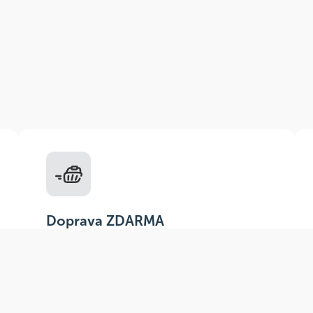
Doprava ZDARMA
Do výdejních míst a boxů nad 999 Kč,
doručení na adresu nad 1499 Kč.