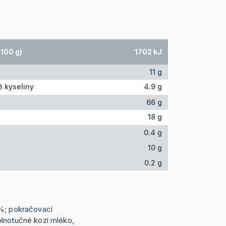
100 g)
1702 kJ
11 g
 kyseliny
4.9 g
66 g
18 g
0.4 g
10 g
0.2 g
 %; pokračovací
lnotučné kozí mléko,