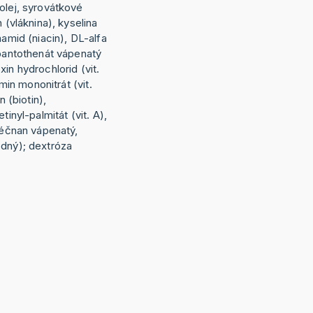
olej, syrovátkové
n (vláknina), kyselina
namid (niacin), DL-alfa
-pantothenát vápenatý
in hydrochlorid (vit.
amin mononitrát (vit.
n (biotin),
tinyl-palmitát (vit. A),
mléčnan vápenatý,
odný); dextróza