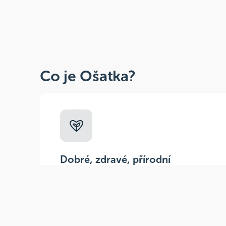
Co je Ošatka?
Dobré, zdravé, přírodní
Široká paleta oblíbených produktů od
více než 100 ověřených značek.