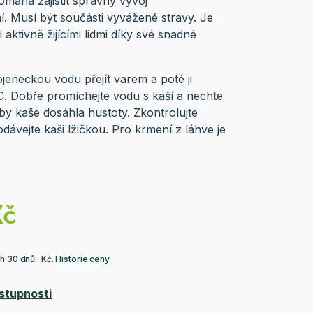
pomáhá zajistit správný vývoj
. Musí být součásti vyvážené stravy. Je
 aktivně žijícími lidmi díky své snadné
jeneckou vodu přejít varem a poté ji
. Dobře promíchejte vodu s kaší a nechte
by kaše dosáhla hustoty. Zkontrolujte
odávejte kaši lžičkou. Pro krmení z láhve je
Kč
ch 30 dnů: Kč.
Historie ceny
.
stupnosti