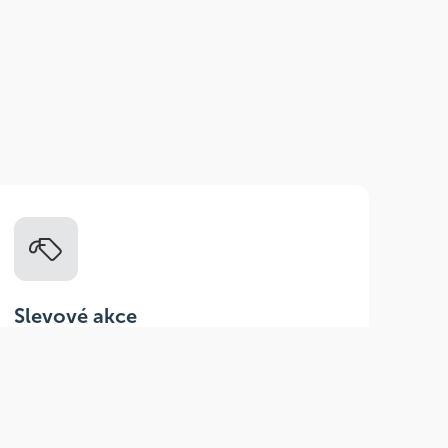
Slevové akce
Tematické kampaně a kampaně s
dodavateli - pravidelně, každý měsíc.