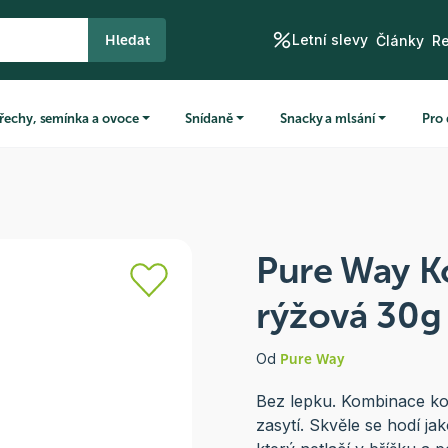
Letní slevy
Hledat
Články
R
řechy, semínka a ovoce
Snídaně
Snacky a mlsání
Pro 
Pure Way K
rýžová 30g
Od
Pure Way
Bez lepku. Kombinace k
zasytí. Skvěle se hodí j