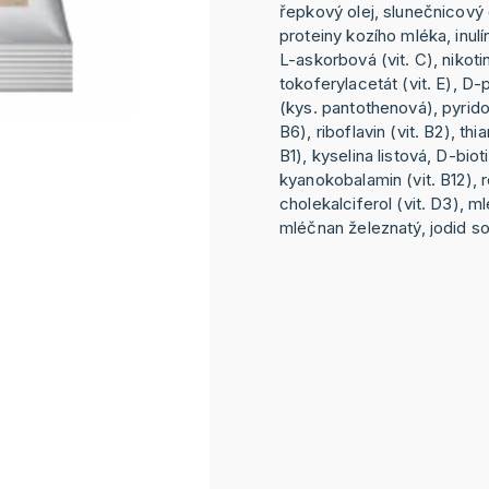
řepkový olej, slunečnicový 
proteiny kozího mléka, inulí
L-askorbová (vit. C), nikoti
tokoferylacetát (vit. E), D
(kys. pantothenová), pyridox
B6), riboflavin (vit. B2), thi
B1), kyselina listová, D-bioti
kyanokobalamin (vit. B12), re
cholekalciferol (vit. D3), 
mléčnan železnatý, jodid s