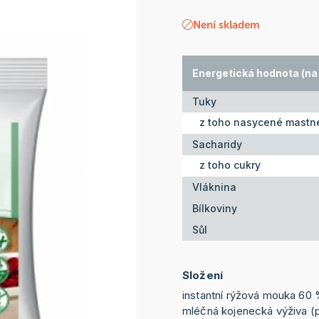
Není skladem
Energetická hodnota (na 
Tuky
z toho nasycené mastné
Sacharidy
z toho cukry
Vláknina
Bílkoviny
Sůl
Složení
instantní rýžová mouka 60
mléčná kojenecká výživa (p