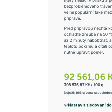
který netlačí v bříšku a 
bezproblémového trávení
velmi populární také mezi
přípravě.
Před přípravou nechte ko
ochlaďte zhruba na 50 °C
až 2 minuty nabobtnat, a
teplotu pokrmu a dítěti p
nutné upravit poměr.
92 561,06 
308 536,87 Kč / 100 g
Nejnižší běžná cena za poslední
Nastavit sledování do