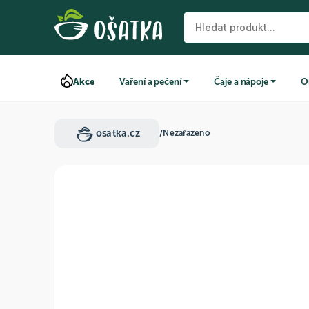
Akce
Vaření a pečení
Čaje a nápoje
O
osatka.cz
/
Nezařazeno