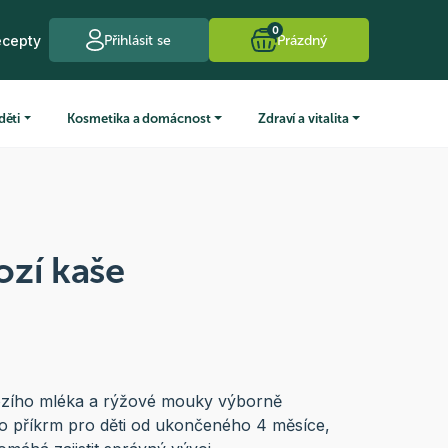
0
ecepty
Přihlásit se
Prázdný
děti
Kosmetika a domácnost
Zdraví a vitalita
ozí kaše
ozího mléka a rýžové mouky výborně
ako příkrm pro děti od ukončeného 4 měsíce,