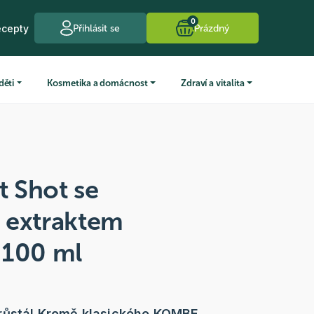
0
ecepty
Přihlásit se
Prázdný
děti
Kosmetika a domácnost
Zdraví a vitalita
t Shot se
 extraktem
 100 ml
růstá! Kromě klasického KOMBE