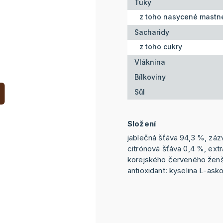
Tuky
z toho nasycené mastné
Sacharidy
z toho cukry
Vláknina
Bílkoviny
Sůl
Složení
jablečná šťáva 94,3 %, záz
citrónová šťáva 0,4 %, ext
korejského červeného žen
antioxidant: kyselina L-ask