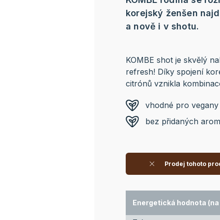
korejský ženšen najd
a nově i v shotu.
KOMBE shot je skvělý nak
refresh! Díky spojení k
citrónů vznikla kombinace
vhodné pro vegany 
bez přidaných arom
Prodej tohoto pro
Energetická hodnota (na 