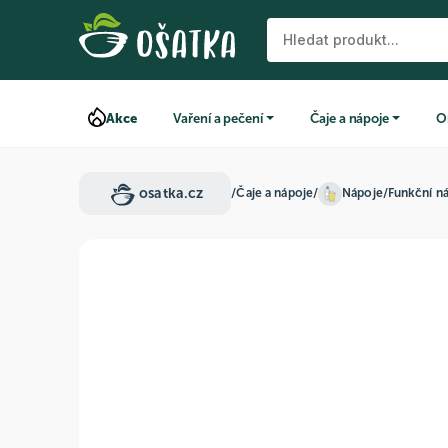
Akce
Vaření a pečení
Čaje a nápoje
O
osatka.cz
/
Čaje a nápoje
/
Nápoje
/
Funkční n