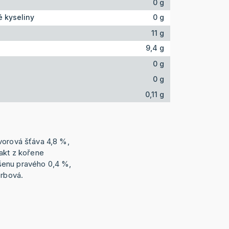
0 g
 kyseliny
0 g
11 g
9,4 g
0 g
0 g
0,11 g
vorová šťáva 4,8 %,
rakt z kořene
šenu pravého 0,4 %,
orbová.