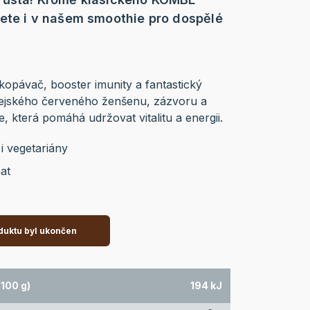
ete i v našem smoothie pro dospělé
opávač, booster imunity a fantastický
orejského červeného ženšenu, zázvoru a
, která pomáhá udržovat vitalitu a energii.
i vegetariány
at
duktu byl ukončen
100 g)
194 kJ