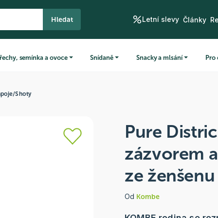
Letní slevy
Hledat
Články
R
řechy, semínka a ovoce
Snídaně
Snacky a mlsání
Pro 
ápoje
/
Shoty
Pure Distric
zázvorem a
ze ženšenu
Od
Kombe
KOMBE rodina se roz