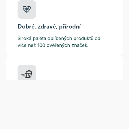
Dobré, zdravé, přírodní
Široká paleta oblíbených produktů od
více než 100 ověřených značek.
Doprava ZDARMA
Do výdejních míst a boxů nad 999 Kč,
doručení na adresu nad 1499 Kč.