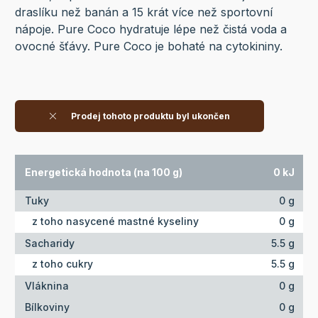
draslíku než banán a 15 krát více než sportovní
nápoje. Pure Coco hydratuje lépe než čistá voda a
ovocné šťávy. Pure Coco je bohaté na cytokininy.
Prodej tohoto produktu byl ukončen
Energetická hodnota (na 100 g)
0 kJ
Tuky
0 g
z toho nasycené mastné kyseliny
0 g
Sacharidy
5.5 g
z toho cukry
5.5 g
Vláknina
0 g
Bílkoviny
0 g