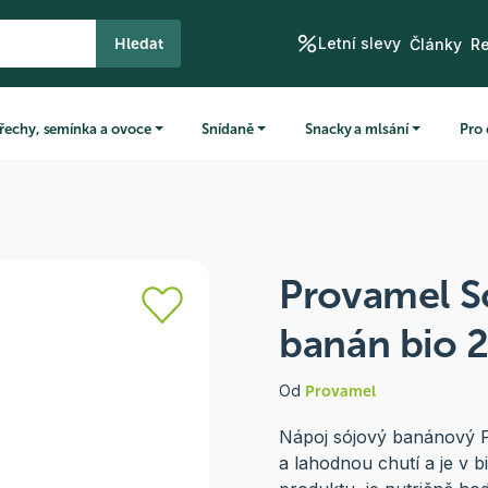
Letní slevy
Hledat
Články
R
řechy, semínka a ovoce
Snídaně
Snacky a mlsání
Pro 
Provamel S
banán bio 
Od
Provamel
Nápoj sójový banánový P
a lahodnou chutí a je v bi