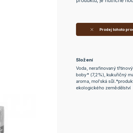
produktu, je nutričně hod
Prodej tohoto pro
Složení
Voda, nerafinovaný třtinový
boby* (7,2%), kukuřičný mal
aroma, mořská sůl.*produk
ekologického zemědělství