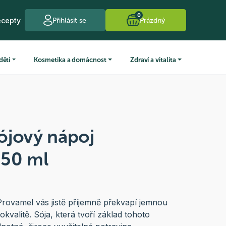
0
ecepty
Přihlásit se
Prázdný
děti
Kosmetika a domácnost
Zdraví a vitalita
ójový nápoj
250 ml
rovamel vás jistě příjemně překvapí jemnou
okvalitě. Sója, která tvoří základ tohoto