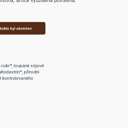
notná, široce využitelná potravina.
duktu byl ukončen
 cukr*, loupané sójové
todextrin*, přírodní
t kontrolovaného