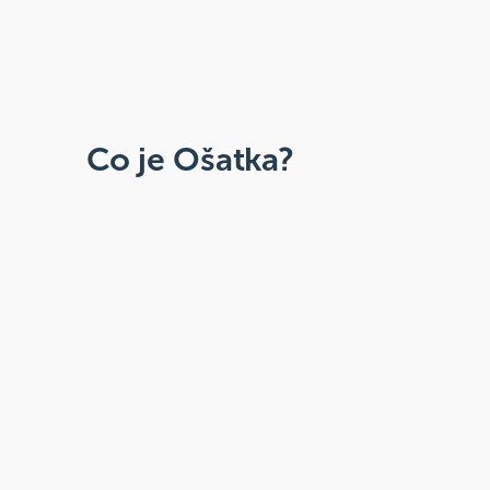
Co je Ošatka?
Dobré, zdravé, přírodní
Široká paleta oblíbených produktů od
více než 100 ověřených značek.