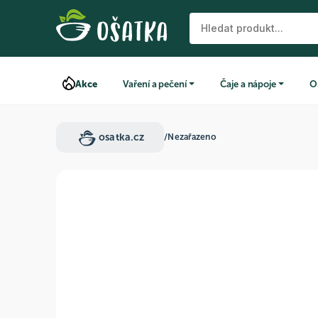
Akce
Vaření a pečení
Čaje a nápoje
O
osatka.cz
/
Nezařazeno