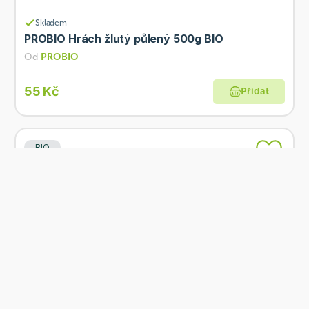
Skladem
PROBIO Hrách žlutý půlený 500g BIO
Od
PROBIO
55 Kč
Přidat
BIO
Skladem
PROBIO Špalda loupaná 1 kg BIO
Od
PROBIO