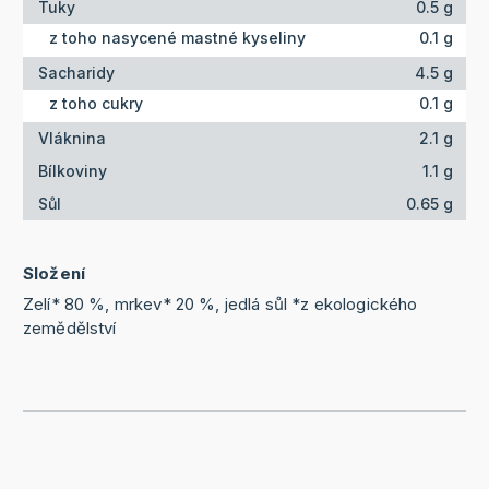
Tuky
0.5 g
z toho nasycené mastné kyseliny
0.1 g
Sacharidy
4.5 g
z toho cukry
0.1 g
Vláknina
2.1 g
Bílkoviny
1.1 g
Sůl
0.65 g
Složení
Zelí* 80 %, mrkev* 20 %, jedlá sůl *z ekologického
zemědělství