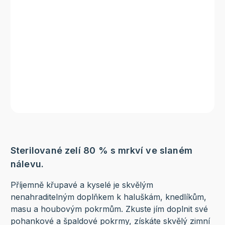
Sterilované zelí 80 % s mrkví ve slaném
nálevu.
Příjemně křupavé a kyselé je skvělým
nenahraditelným doplňkem k haluškám, knedlíkům,
masu a houbovým pokrmům. Zkuste jím doplnit své
pohankové a špaldové pokrmy, získáte skvělý zimní