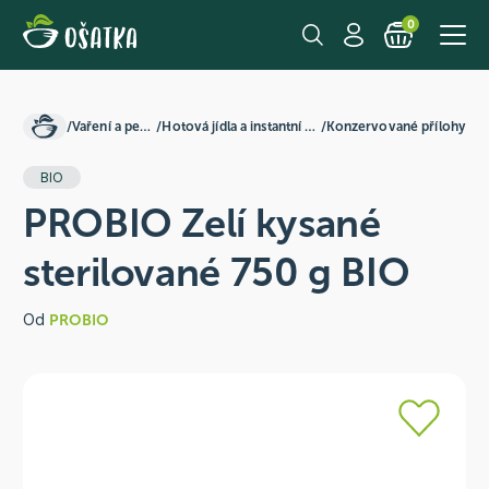
0
/
Vaření a pečení
/
Hotová jídla a instantní směsi
/
Konzervované přílohy
BIO
PROBIO Zelí kysané
sterilované 750 g BIO
Od
PROBIO