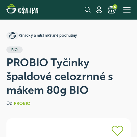
0
/
Snacky a mlsání
/
Slané pochutiny
BIO
PROBIO Tyčinky
špaldové celozrnné s
mákem 80g BIO
Od
PROBIO