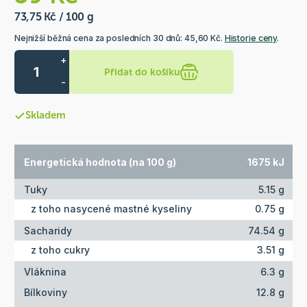
73,75 Kč / 100 g
Nejnižší běžná cena za posledních 30 dnů: 45,60 Kč.
Historie ceny
.
+
Přidat do košíku
-
Skladem
Energetická hodnota (na 100 g)
1675 kJ
Tuky
5.15 g
z toho nasycené mastné kyseliny
0.75 g
Sacharidy
74.54 g
z toho cukry
3.51 g
Vláknina
6.3 g
Bílkoviny
12.8 g