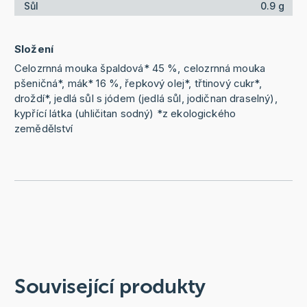
Sůl
0.9 g
Složení
Celozrnná mouka špaldová* 45 %, celozrnná mouka
pšeničná*, mák* 16 %, řepkový olej*, třtinový cukr*,
droždí*, jedlá sůl s jódem (jedlá sůl, jodičnan draselný),
kypřící látka (uhličitan sodný) *z ekologického
zemědělství
Související produkty