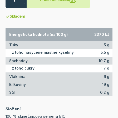
-
Skladem
Energetická hodnota (na 100 g)
2370 kJ
Tuky
5 g
z toho nasycené mastné kyseliny
5.5 g
Sacharidy
19.7 g
z toho cukry
1.7 g
Vláknina
6 g
Bílkoviny
19 g
Sůl
0.2 g
Složení
100 % slunečnicová semena BIO