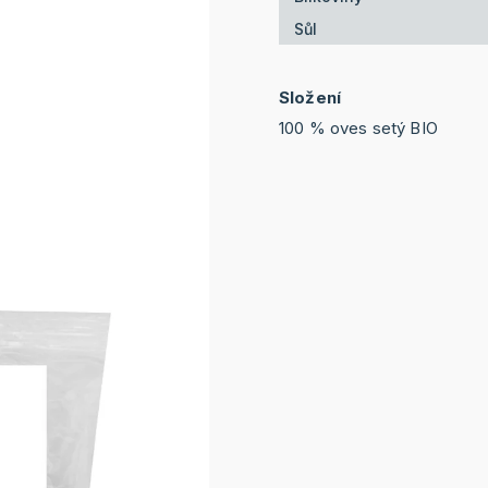
Sůl
Složení
100 % oves setý BIO