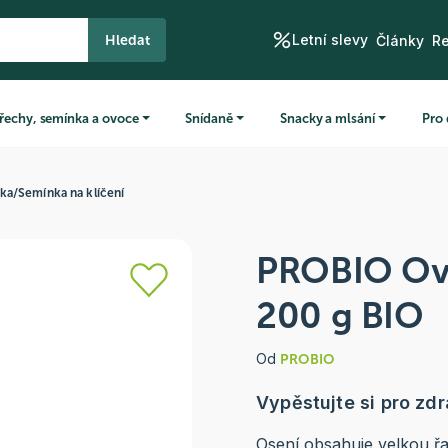
Letní slevy
Hledat
Články
R
řechy, semínka a ovoce
Snídaně
Snacky a mlsání
Pro 
ka
/
Semínka na klíčení
PROBIO Ove
200 g BIO
Od
PROBIO
Vypěstujte si pro zdr
Osení obsahuje velkou řa