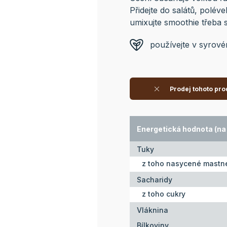
Přidejte do salátů, polév
umixujte smoothie třeba s
používejte v syrov
Prodej tohoto pro
Energetická hodnota (na 
Tuky
z toho nasycené mastné
Sacharidy
z toho cukry
Vláknina
Bílkoviny