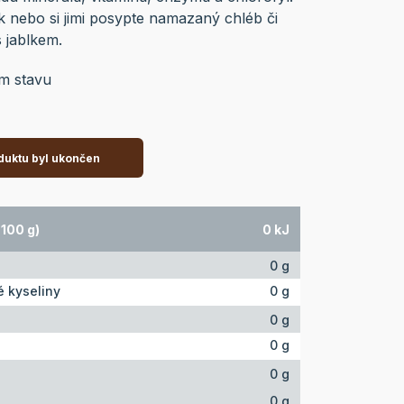
ek nebo si jimi posypte namazaný chléb či
 jablkem.
ém stavu
duktu byl ukončen
100 g)
0 kJ
0 g
 kyseliny
0 g
0 g
0 g
0 g
0 g