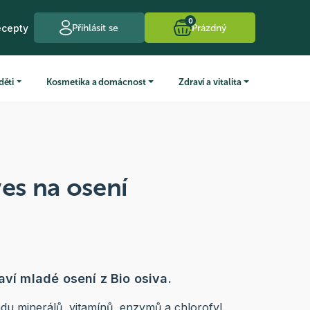
0
ecepty
Přihlásit se
Prázdný
děti
Kosmetika a domácnost
Zdraví a vitalita
s na osení
aví mladé osení z Bio osiva.
du minerálů, vitamínů, enzymů a chlorofyl.