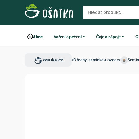
Akce
Vaření a pečení
Čaje a nápoje
O
osatka.cz
/
Ořechy, semínka a ovoce
/
Semín