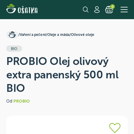
0
/
Vaření a pečení
/
Oleje a másla
/
Olivové oleje
BIO
PROBIO Olej olivový
extra panenský 500 ml
BIO
Od
PROBIO