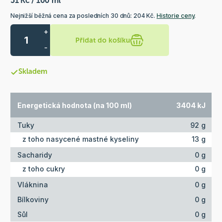
51 Kč / 100 ml
Nejnižší běžná cena za posledních 30 dnů: 204 Kč.
Historie ceny
.
+
Přidat do košíku
-
Skladem
Energetická hodnota (na 100 ml)
3404 kJ
Tuky
92 g
z toho nasycené mastné kyseliny
13 g
Sacharidy
0 g
z toho cukry
0 g
Vláknina
0 g
Bílkoviny
0 g
Sůl
0 g