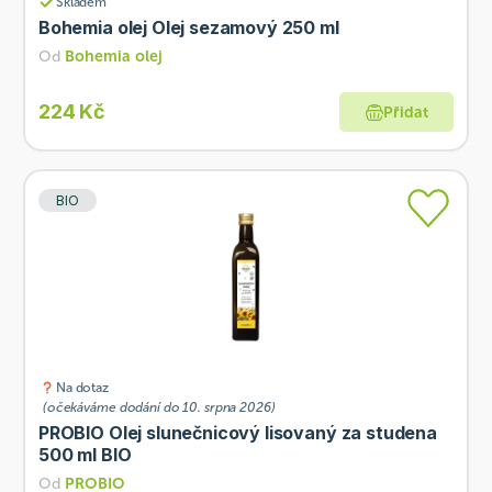
Skladem
Bohemia olej Olej sezamový 250 ml
Od
Bohemia olej
224 Kč
Přidat
BIO
Na dotaz
(očekáváme dodání do 10. srpna 2026)
PROBIO Olej slunečnicový lisovaný za studena
500 ml BIO
Od
PROBIO