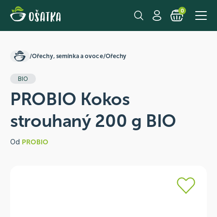
0
/
Ořechy, semínka a ovoce
/
Ořechy
BIO
PROBIO Kokos
strouhaný 200 g BIO
Od
PROBIO