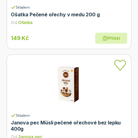
Skladem
Ošatka Pečené ořechy v medu 200 g
Od
Ošatka
149 Kč
Přidat
Skladem
Janova pec Müsli pečené ořechové bez lepku
400g
Od
Janova pec