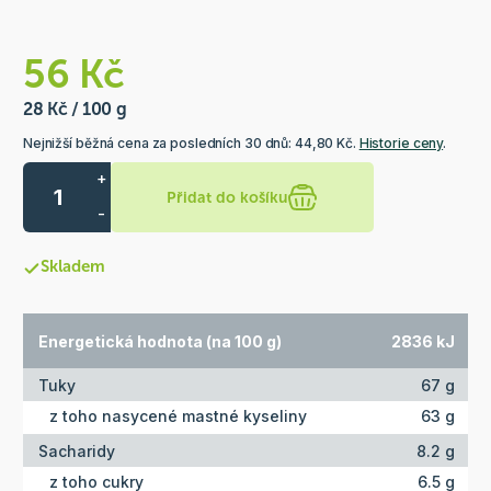
56 Kč
28 Kč / 100 g
Nejnižší běžná cena za posledních 30 dnů: 44,80 Kč.
Historie ceny
.
+
Přidat do košíku
-
Skladem
Energetická hodnota (na 100 g)
2836 kJ
Tuky
67 g
z toho nasycené mastné kyseliny
63 g
Sacharidy
8.2 g
z toho cukry
6.5 g