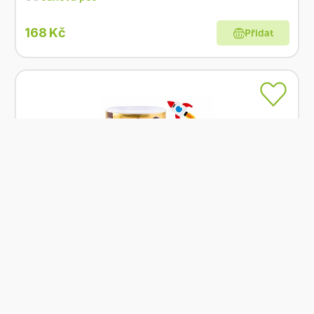
168 Kč
Přidat
Na dotaz
(očekáváme dodání do 14. srpna 2026)
Mixit Nebuď kokos v karamelu a kakau 100 g
Od
Mixit
103 Kč
Přidat