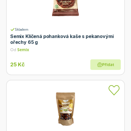
Skladem
Semix Klíčená pohanková kaše s pekanovými
ořechy 65 g
Od
Semix
25 Kč
Přidat