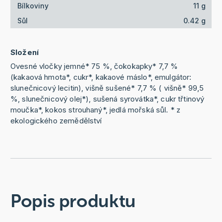
Bílkoviny
11 g
Sůl
0.42 g
Složení
Ovesné vločky jemné* 75 %, čokokapky* 7,7 %
(kakaová hmota*, cukr*, kakaové máslo*, emulgátor:
slunečnicový lecitin), višně sušené* 7,7 % ( višně* 99,5
%, slunečnicový olej*), sušená syrovátka*, cukr třtinový
moučka*, kokos strouhaný*, jedlá mořská sůl. * z
ekologického zemědělství
Popis produktu