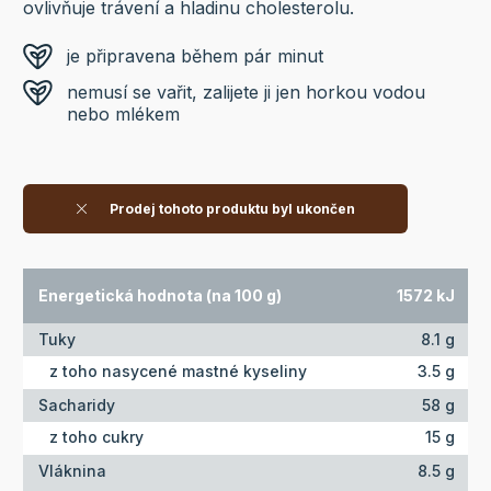
ovlivňuje trávení a hladinu cholesterolu.
je připravena během pár minut
nemusí se vařit, zalijete ji jen horkou vodou
nebo mlékem
Prodej tohoto produktu byl ukončen
Energetická hodnota (na 100 g)
1572 kJ
Tuky
8.1 g
z toho nasycené mastné kyseliny
3.5 g
Sacharidy
58 g
z toho cukry
15 g
Vláknina
8.5 g