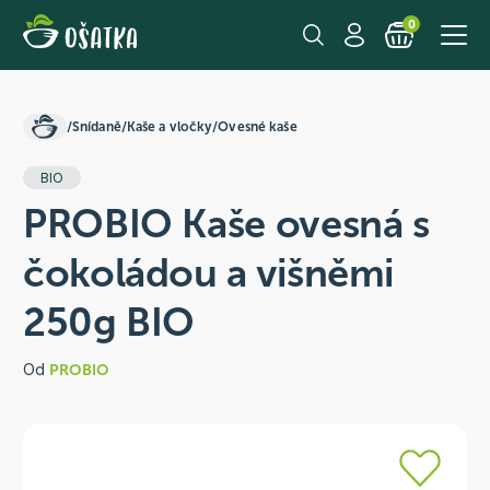
0
/
Snídaně
/
Kaše a vločky
/
Ovesné kaše
BIO
PROBIO Kaše ovesná s
čokoládou a višněmi
250g BIO
Od
PROBIO