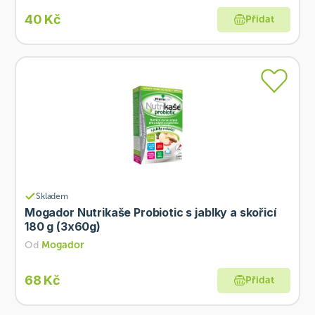
40 Kč
Přidat
Skladem
Mogador Nutrikaše Probiotic s jablky a skořicí
180 g (3x60g)
Od
Mogador
68 Kč
Přidat