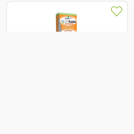
Skladem
Mogador Nutrikaše probiotic pohanková 180 g
(3x60g)
Od
Mogador
66 Kč
Přidat
BIO