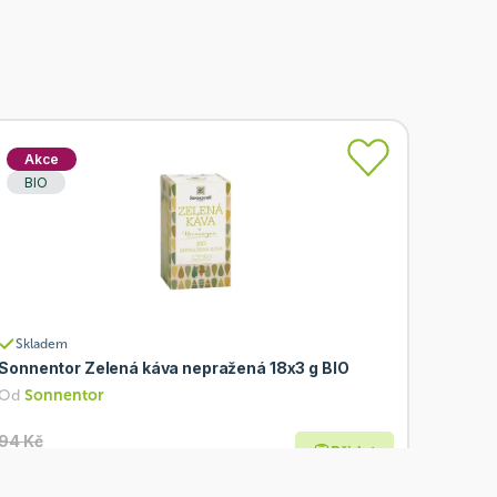
Akce
BIO
Skladem
Sonnentor Zelená káva nepražená 18x3 g BIO
Od
Sonnentor
94 Kč
Přidat
75,20 Kč