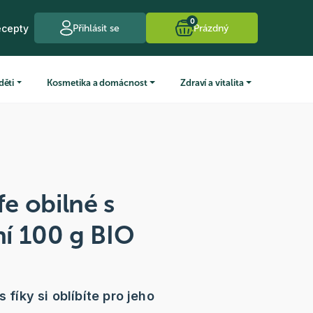
0
ecepty
Přihlásit se
Prázdný
děti
Kosmetika a domácnost
Zdraví a vitalita
e obilné s
tní 100 g BIO
s fíky si oblíbíte pro jeho