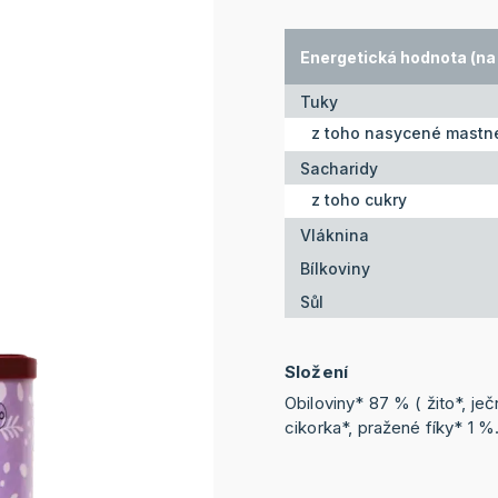
Energetická hodnota (na 
Tuky
z toho nasycené mastné
Sacharidy
z toho cukry
Vláknina
Bílkoviny
Sůl
Složení
Obiloviny* 87 % ( žito*, je
cikorka*, pražené fíky* 1 %