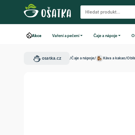
Akce
Vaření a pečení
Čaje a nápoje
O
osatka.cz
/
Čaje a nápoje
/
Káva a kakao
/
Obil