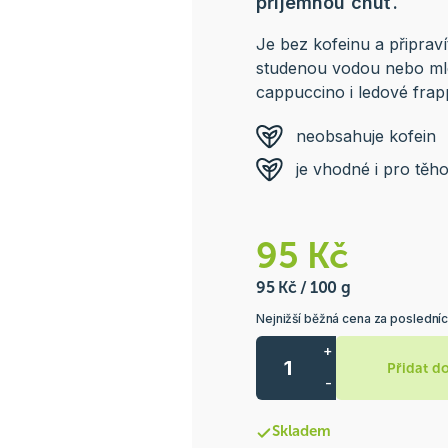
příjemnou chuť.
Je bez kofeinu a připraví
studenou vodou nebo mlék
cappuccino i ledové fra
neobsahuje kofein
je vhodné i pro těho
95 Kč
95 Kč / 100 g
Nejnižší běžná cena za posledníc
+
Přidat d
-
Skladem