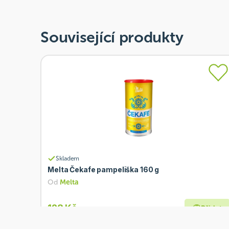
Související produkty
Skladem
Melta Čekafe pampeliška 160 g
Od
Melta
128 Kč
Přidat