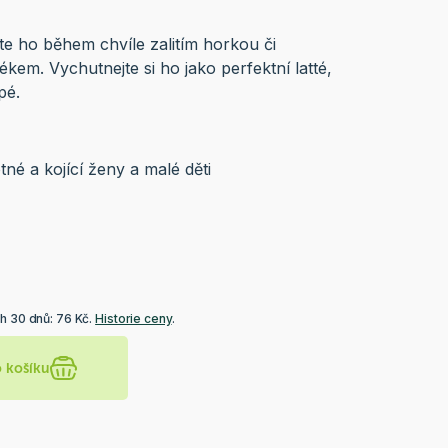
te ho během chvíle zalitím horkou či
em. Vychutnejte si ho jako perfektní latté,
ppé.
tné a kojící ženy a malé děti
h 30 dnů: 76 Kč.
Historie ceny
.
o košíku