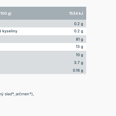
100 g)
1534 kJ
0.2 g
 kyseliny
0.2 g
81 g
13 g
10 g
3.7 g
0.16 g
čný slad*, ječmen*),
.