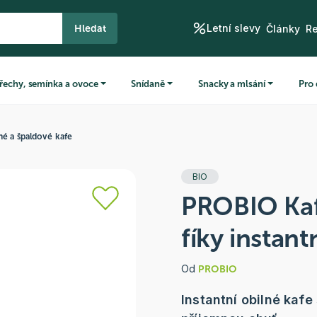
Letní slevy
Hledat
Články
R
řechy, semínka a ovoce
Snídaně
Snacky a mlsání
Pro 
né a špaldové kafe
BIO
PROBIO Kaf
fíky instan
Od
PROBIO
Instantní obilné kafe 