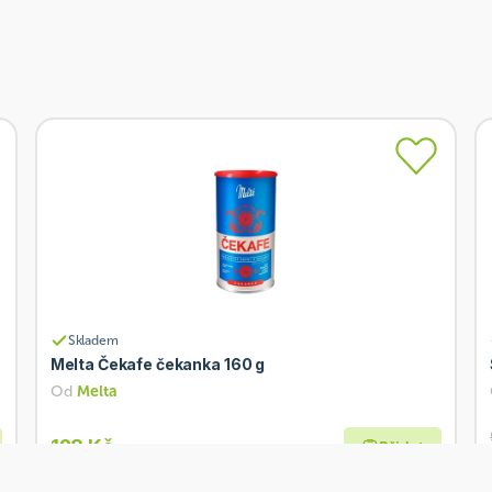
Skladem
Melta Čekafe čekanka 160 g
Od
Melta
128 Kč
Přidat