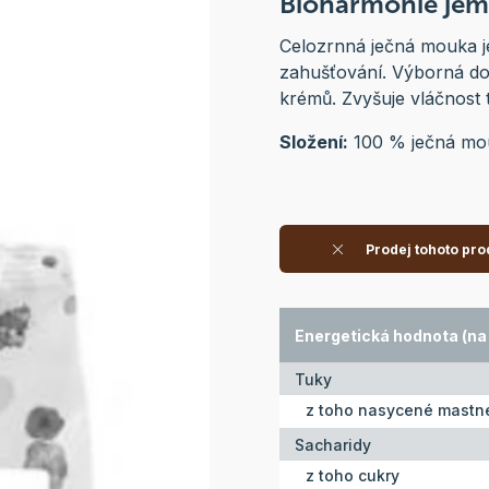
Bioharmonie jem
Celozrnná ječná mouka je
zahušťování. Výborná do
krémů. Zvyšuje vláčnost t
Složení:
100 % ječná mo
Prodej tohoto pro
Energetická hodnota (na 
Tuky
z toho nasycené mastné
Sacharidy
z toho cukry