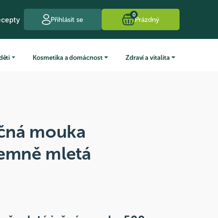
0
ecepty
Přihlásit se
Prázdný
děti
Kosmetika a domácnost
Zdraví a vitalita
čná mouka
jemně mletá