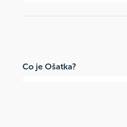
Co je Ošatka?
Dobré, zdravé, přírodní
Široká paleta oblíbených produktů od