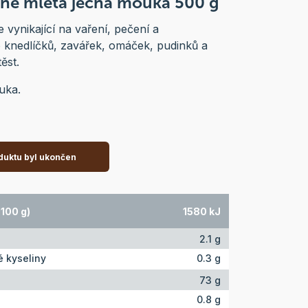
ně mletá ječná mouka 500 g
 vynikající na vaření, pečení a
 knedlíčků, zavářek, omáček, pudinků a
ěst.
uka.
duktu byl ukončen
100 g)
1580 kJ
2.1 g
 kyseliny
0.3 g
73 g
0.8 g