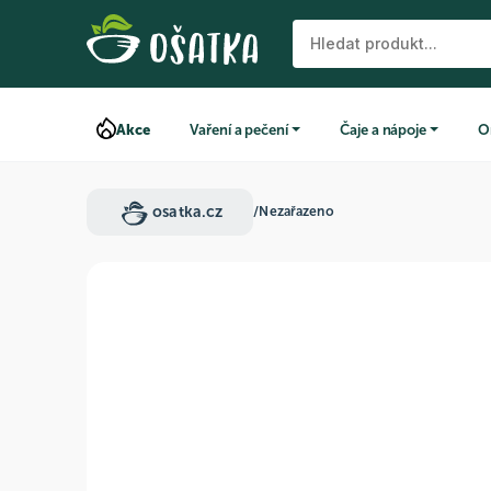
Akce
Vaření a pečení
Čaje a nápoje
O
osatka.cz
/
Nezařazeno