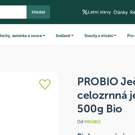
Letní slevy
Hledat
Články
R
řechy, semínka a ovoce
Snídaně
Snacky a mlsání
Pro 
PROBIO Je
celozrnná 
500g Bio
Od
PROBIO